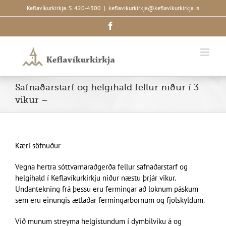
Skip
Keflavíkurkirkja. S. 420-4300
|
keflavikurkirkja@keflavikurkirkja.is
to
Facebook
content
Safnaðarstarf og helgihald fellur niður í 3
vikur –
Kæri söfnuður
Vegna hertra sóttvarnaraðgerða fellur safnaðarstarf og
helgihald í Keflavíkurkirkju niður næstu þrjár vikur.
Undantekning frá þessu eru fermingar að loknum páskum
sem eru einungis ætlaðar fermingarbörnum og fjölskyldum.
Við munum streyma helgistundum í dymbilviku á og