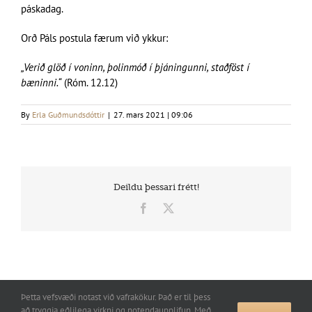
páskadag.
Orð Páls postula færum við ykkur:
„Verið glöð í voninn, þolinmóð í þjáningunni, staðföst í
bæninni.“
(Róm. 12.12)
By
Erla Guðmundsdóttir
|
27. mars 2021 | 09:06
Deildu þessari frétt!
Facebook
X
Þetta vefsvæði notast við vafrakökur. Það er til þess
að tryggja eðlilega virkni og notendaupplifun. Með