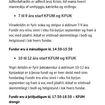
Aðferðafræðin er aðferð Jesú Krists: Að mæta hverri
manneskju af umhyggju, kærleika og virðingu
7 til 9 ára starf KFUM og KFUK
Vinadeildin er fyrir sráka og stelpur á aldinum 7-9 ára.
Fundir eru einu sinni í viku frá byrjun september og fram á
vor, með jólafríi. Alltaf er eitthvað skemmtilegt í boði og
helgistund í lok hvers fundar.
Fundur eru á mánudögum kl. 14:30-15:30
10 til 12 ára starf KFUM og KFUK
Yngri deildin er fyrir þáttakendur á aldrinum 10-12 ára.
Kynjaskipt er á þessa fundi og er hver deild með sinn
fundardag. Fundir eru einu sinni í viku frá byrjun
september og fram á vor, með jólafríi. Alltaf er eitthvað
skemmtilegt í boði og helgistund í lok hvers fundar.
Fundir eru á þriðjudögum kl. 17:30-18:30 – KFUM
drengir