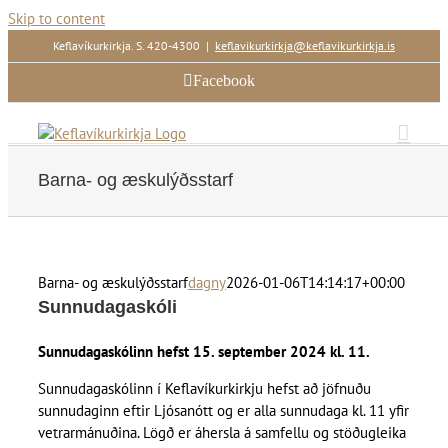
Skip to content
Keflavíkurkirkja. S. 420-4300
|
keflavikurkirkja@keflavikurkirkja.is
Facebook
Barna- og æskulýðsstarf
Barna- og æskulýðsstarf
dagny
2026-01-06T14:14:17+00:00
Sunnudagaskóli
Sunnudagaskólinn hefst 15. september 2024 kl. 11.
Sunnudagaskólinn í Keflavíkurkirkju hefst að jöfnuðu
sunnudaginn eftir Ljósanótt og er alla sunnudaga kl. 11 yfir
vetrarmánuðina. Lögð er áhersla á samfellu og stöðugleika