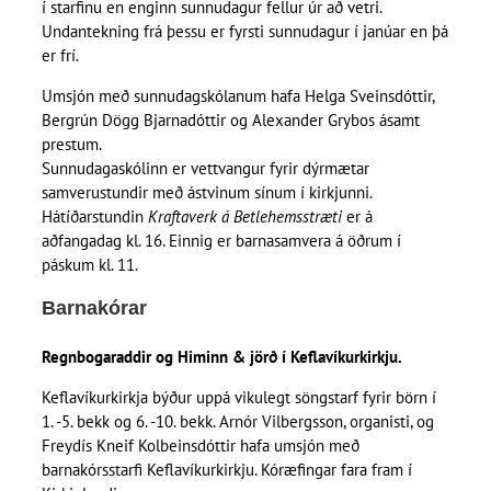
í starfinu en enginn sunnudagur fellur úr að vetri.
Undantekning frá þessu er fyrsti sunnudagur í janúar en þá
er frí.
Umsjón með sunnudagskólanum hafa Helga Sveinsdóttir,
Bergrún Dögg Bjarnadóttir og Alexander Grybos ásamt
prestum.
Sunnudagaskólinn er vettvangur fyrir dýrmætar
samverustundir með ástvinum sínum í kirkjunni.
Hátíðarstundin
Kraftaverk á Betlehemsstræti
er á
aðfangadag kl. 16. Einnig er barnasamvera á öðrum í
páskum kl. 11.
Barnakórar
Regnbogaraddir og Himinn & jörð í Keflavíkurkirkju.
Keflavíkurkirkja býður uppá vikulegt söngstarf fyrir börn í
1. -5. bekk og 6. -10. bekk. Arnór Vilbergsson, organisti, og
Freydís Kneif Kolbeinsdóttir hafa umsjón með
barnakórsstarfi Keflavíkurkirkju. Kóræfingar fara fram í