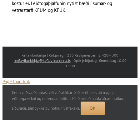
kostur er. Leiðtogaþjálfunin nýtist bæði í sumar- og
vetrarstarfi KFUM og KFUK.
Keflavíkurkirkja | Kirkjuvegi | 230 Reykjanesbæ | S. 420-4300
|
keflavikurkirkja@keflavikurkirkja.is
| Opið þriðjudag - fimmtudag 10:00-
15:00
Page load link
Þetta vefsvæði notast við vafrakökur. Það er til þess að tryggja
eðlilega virkni og notendaupplifun. Með því að halda áfram notkun
OK
síðunnar, samþykkir þú notkun vafrakaka.