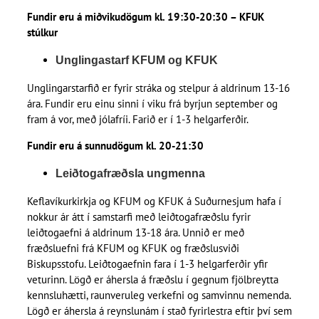
Fundir eru á miðvikudögum kl. 19:30-20:30 – KFUK
stúlkur
Unglingastarf KFUM og KFUK
Unglingarstarfið er fyrir stráka og stelpur á aldrinum 13-16
ára. Fundir eru einu sinni í viku frá byrjun september og
fram á vor, með jólafríi. Farið er í 1-3 helgarferðir.
Fundir eru á sunnudögum kl. 20-21:30
Leiðtogafræðsla ungmenna
Keflavíkurkirkja og KFUM og KFUK á Suðurnesjum hafa í
nokkur ár átt í samstarfi með leiðtogafræðslu fyrir
leiðtogaefni á aldrinum 13-18 ára. Unnið er með
fræðsluefni frá KFUM og KFUK og fræðslusviði
Biskupsstofu. Leiðtogaefnin fara í 1-3 helgarferðir yfir
veturinn. Lögð er áhersla á fræðslu í gegnum fjölbreytta
kennsluhætti, raunveruleg verkefni og samvinnu nemenda.
Lögð er áhersla á reynslunám í stað fyrirlestra eftir því sem