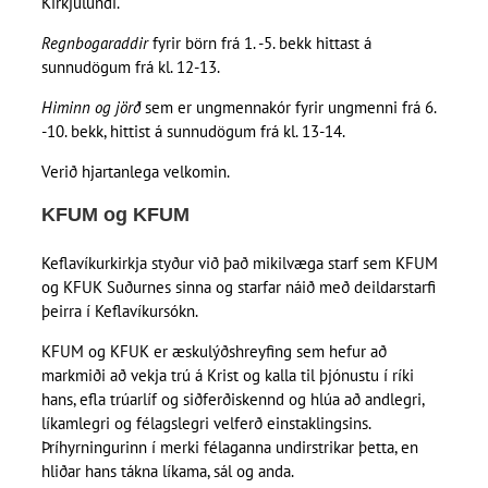
Kirkjulundi.
Regnbogaraddir
fyrir börn frá 1. -5. bekk hittast á
sunnudögum frá kl. 12-13.
Himinn og jörð
sem er ungmennakór fyrir ungmenni frá 6.
-10. bekk, hittist á sunnudögum frá kl. 13-14.
Verið hjartanlega velkomin.
KFUM og KFUM
Keflavíkurkirkja styður við það mikilvæga starf sem KFUM
og KFUK Suðurnes sinna og starfar náið með deildarstarfi
þeirra í Keflavíkursókn.
KFUM og KFUK er æskulýðshreyfing sem hefur að
markmiði að vekja trú á Krist og kalla til þjónustu í ríki
hans, efla trúarlíf og siðferðiskennd og hlúa að andlegri,
líkamlegri og félagslegri velferð einstaklingsins.
Þríhyrningurinn í merki félaganna undirstrikar þetta, en
hliðar hans tákna líkama, sál og anda.