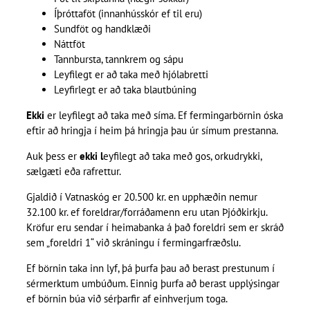
Íþróttaföt (innanhússkór ef til eru)
Sundföt og handklæði
Náttföt
Tannbursta, tannkrem og sápu
Leyfilegt er að taka með hjólabretti
Leyfirlegt er að taka blautbúning
Ekki
er leyfilegt að taka með síma. Ef fermingarbörnin óska
eftir að hringja í heim þá hringja þau úr símum prestanna.
Auk þess er
ekki l
eyfilegt að taka með gos, orkudrykki,
sælgæti eða rafrettur.
Gjaldið í Vatnaskóg er 20.500 kr. en upphæðin nemur
32.100 kr. ef foreldrar/forráðamenn eru utan Þjóðkirkju.
Kröfur eru sendar í heimabanka á það foreldri sem er skráð
sem „foreldri 1“ við skráningu í fermingarfræðslu.
Ef börnin taka inn lyf, þá þurfa þau að berast prestunum í
sérmerktum umbúðum. Einnig þurfa að berast upplýsingar
ef börnin búa við sérþarfir af einhverjum toga.