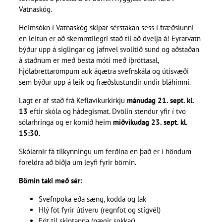
Vatnaskóg.
Heimsókn í Vatnaskóg skipar sérstakan sess í fræðslunni
en leitun er að skemmtilegri stað til að dvelja á! Eyrarvatn
býður upp á siglingar og jafnvel svolítið sund og aðstaðan
á staðnum er með besta móti með íþróttasal,
hjólabrettarömpum auk ágætra svefnskála og útisvæði
sem býður upp á leik og fræðslustundir undir bláhimni.
Lagt er af stað frá Keflavíkurkirkju
mánudag 21. sept. kl.
13
eftir skóla og hádegismat. Dvölin stendur yfir í tvo
sólarhringa og er komið heim
miðvikudag 23. sept. kl.
15:30.
Skólarnir fá tilkynningu um ferðina en það er í höndum
foreldra að biðja um leyfi fyrir börnin.
Börnin taki með sér:
Svefnpoka eða sæng, kodda og lak
Hlý föt fyrir útiveru (regnföt og stígvél)
Föt til skiptanna (nægir sokkar)