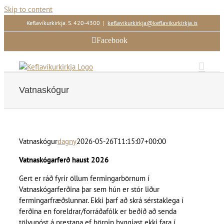
Skip to content
Keflavíkurkirkja. S. 420-4300
|
keflavikurkirkja@keflavikurkirkja.is
Facebook
Vatnaskógur
Vatnaskógur
dagny
2026-05-26T11:15:07+00:00
Vatnaskógarferð haust 2026
Gert er ráð fyrir öllum fermingarbörnum í
Vatnaskógarferðina þar sem hún er stór liður
fermingarfræðslunnar. Ekki þarf að skrá sérstaklega í
ferðina en foreldrar/forráðafólk er beðið að senda
tölvupóst á prestana ef börnin hyggjast ekki fara í