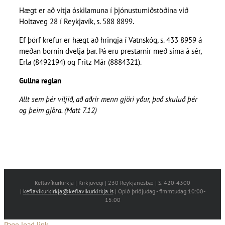
Hægt er að vitja óskilamuna í þjónustumiðstöðina við
Holtaveg 28 í Reykjavík, s. 588 8899.
Ef þörf krefur er hægt að hringja í Vatnskóg, s. 433 8959 á
meðan börnin dvelja þar. Þá eru prestarnir með síma á sér,
Erla (8492194) og Fritz Már (8884321).
Gullna reglan
Allt sem þér viljið, að aðrir menn gjöri yður, það skuluð þér
og þeim gjöra. (Matt 7.12)
Keflavíkurkirkja | Kirkjuvegi | 230 Reykjanesbæ | S. 420-4300
|
keflavikurkirkja@keflavikurkirkja.is
| Opið þriðjudag - fimmtudag 10:00-
15:00
Page load link