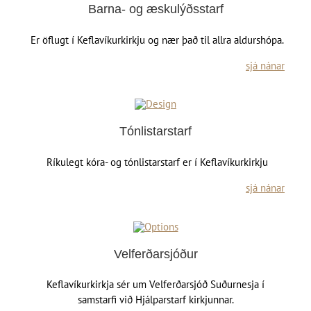
Barna- og æskulýðsstarf
Er öflugt í Keflavíkurkirkju og nær það til allra aldurshópa.
sjá nánar
Tónlistarstarf
Ríkulegt kóra- og tónlistarstarf er í Keflavíkurkirkju
sjá nánar
Velferðarsjóður
Keflavíkurkirkja sér um Velferðarsjóð Suðurnesja í
samstarfi við Hjálparstarf kirkjunnar.