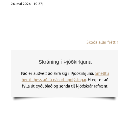
26. maí 2026 | 10:27
|
Skoða allar fréttir
Skráning í Þjóðkirkjuna
Það er auðvelt að skrá sig í Þjóðkirkjuna.
Smelltu
hér til þess að fá nánari upplýsingar
. Hægt er að
fylla út eyðublað og senda til Þjóðskrár rafrænt.