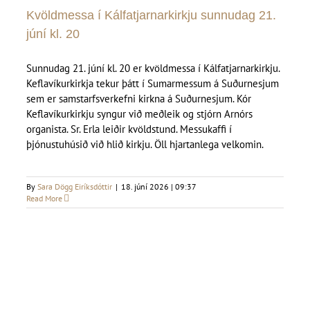
Kvöldmessa í Kálfatjarnarkirkju sunnudag 21.
júní kl. 20
Sunnudag 21. júní kl. 20 er kvöldmessa í Kálfatjarnarkirkju.
Keflavíkurkirkja tekur þátt í Sumarmessum á Suðurnesjum
sem er samstarfsverkefni kirkna á Suðurnesjum. Kór
Keflavíkurkirkju syngur við meðleik og stjórn Arnórs
organista. Sr. Erla leiðir kvöldstund. Messukaffi í
þjónustuhúsið við hlið kirkju. Öll hjartanlega velkomin.
By
Sara Dögg Eiríksdóttir
|
18. júní 2026 | 09:37
Read More