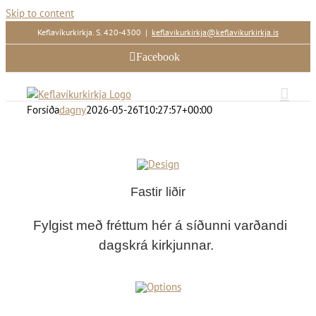
Skip to content
Keflavíkurkirkja. S. 420-4300
|
keflavikurkirkja@keflavikurkirkja.is
Facebook
Forsíða
dagny
2026-05-26T10:27:57+00:00
Fastir liðir
Fylgist með fréttum hér á síðunni varðandi
dagskrá kirkjunnar.