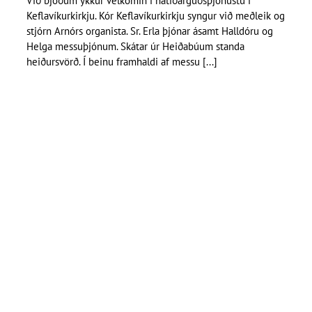
Við bjóðum ykkur velkomin í hátíðarguðsþjónustu í
Keflavíkurkirkju. Kór Keflavíkurkirkju syngur við meðleik og
stjórn Arnórs organista. Sr. Erla þjónar ásamt Halldóru og
Helga messuþjónum. Skátar úr Heiðabúum standa
heiðursvörð. Í beinu framhaldi af messu [...]