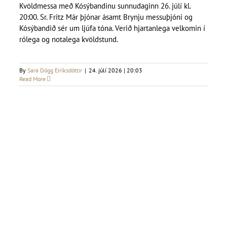
Kvöldmessa með Kósýbandinu sunnudaginn 26. júlí kl.
20:00. Sr. Fritz Már þjónar ásamt Brynju messuþjóni og
Kósýbandið sér um ljúfa tóna. Verið hjartanlega velkomin í
rólega og notalega kvöldstund.
By
Sara Dögg Eiríksdóttir
|
24. júlí 2026 | 20:03
Read More