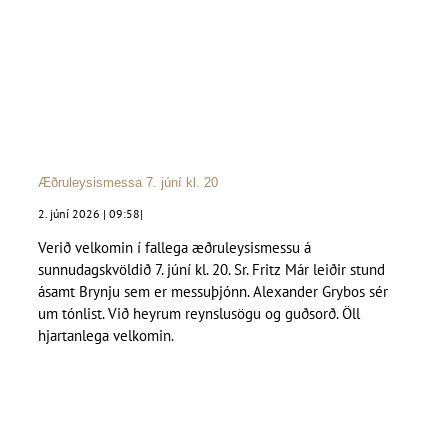
Æðruleysismessa 7. júní kl. 20
2. júní 2026 | 09:58
|
Verið velkomin í fallega æðruleysismessu á
sunnudagskvöldið 7. júní kl. 20. Sr. Fritz Már leiðir stund
ásamt Brynju sem er messuþjónn. Alexander Grybos sér
um tónlist. Við heyrum reynslusögu og guðsorð. Öll
hjartanlega velkomin.