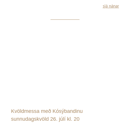
sjá nánar
Kvöldmessa með Kósýbandinu
sunnudagskvöld 26. júlí kl. 20