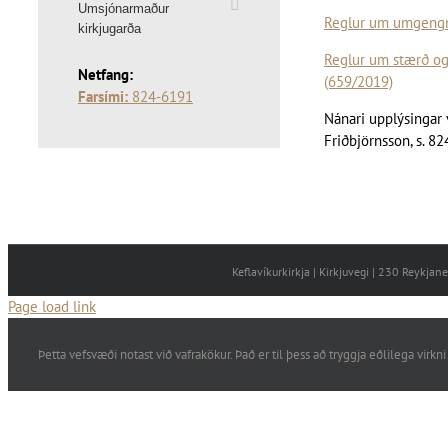
Umsjónarmaður
Reglur um umgengni 
kirkjugarða
Reglur um stærð og 
Netfang:
(659/2019)
Farsími:
824-6191
Nánari upplýsingar 
Friðbjörnsson, s. 82
Keflavíkurkirkja | Kirkjuvegi | 230 Reykja
Page load link
Þetta vefsvæði notast við vafrakökur. Það er til þess að tryggja eðlilega vi