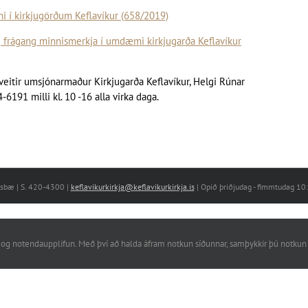
í kirkjugörðum Keflavíkur (658/2019)
frágang minnismerkja í umdæmi kirkjugarða Keflavíkur
veitir umsjónarmaður Kirkjugarða Keflavíkur, Helgi Rúnar
4-6191 milli kl. 10 -16 alla virka daga.
nesbæ | S. 420-4300 |
keflavikurkirkja@keflavikurkirkja.is
| Opið þriðjudag - fimmtudag 1
rkni og notendaupplifun. Með því að halda áfram notkun síðunnar, samþykkir þú notkun