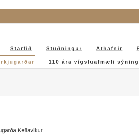
Starfið
Stuðningur
Athafnir
irkjugarðar
110 ára vígsluafmæli sýning
ugarða Keflavíkur