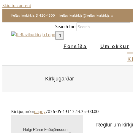
Skip to content
Keflavíkurkirkja. S. 420-4300
|
keflavikurkirkja@keflavikurkirkja.is
Search for:
Forsíða
Um okkur
K
Kirkjugarðar
Kirkjugarðar
dagny
2026-05-13T12:43:25+00:00
Reglur um kirkj
Helgi Rúnar Friðbjörnsson