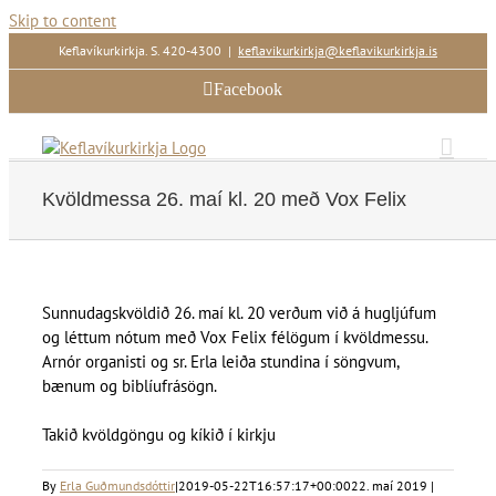
Skip to content
Keflavíkurkirkja. S. 420-4300
|
keflavikurkirkja@keflavikurkirkja.is
Facebook
Kvöldmessa 26. maí kl. 20 með Vox Felix
Sunnudagskvöldið 26. maí kl. 20 verðum við á hugljúfum
og léttum nótum með Vox Felix félögum í kvöldmessu.
Arnór organisti og sr. Erla leiða stundina í söngvum,
bænum og biblíufrásögn.
Takið kvöldgöngu og kíkið í kirkju
By
Erla Guðmundsdóttir
|
2019-05-22T16:57:17+00:00
22. maí 2019 |