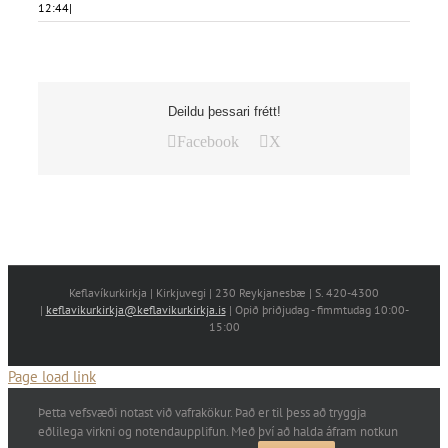
12:44
|
Deildu þessari frétt!
Facebook
X
Keflavíkurkirkja | Kirkjuvegi | 230 Reykjanesbæ | S. 420-4300
|
keflavikurkirkja@keflavikurkirkja.is
| Opið þriðjudag - fimmtudag 10:00-
15:00
Page load link
Þetta vefsvæði notast við vafrakökur. Það er til þess að tryggja
eðlilega virkni og notendaupplifun. Með því að halda áfram notkun