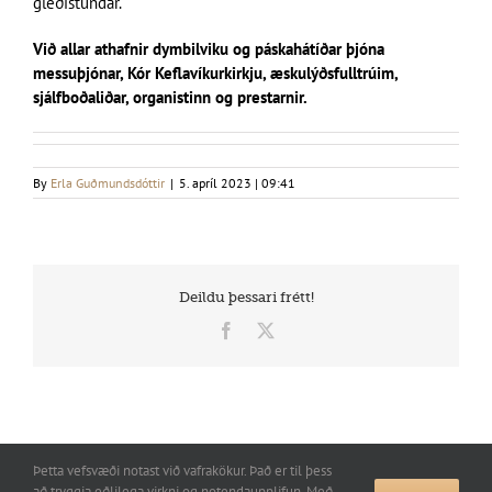
gleðistundar.
Við allar athafnir dymbilviku og páskahátíðar þjóna
messuþjónar, Kór Keflavíkurkirkju, æskulýðsfulltrúim,
sjálfboðaliðar, organistinn og prestarnir.
By
Erla Guðmundsdóttir
|
5. apríl 2023 | 09:41
Deildu þessari frétt!
Facebook
X
Þetta vefsvæði notast við vafrakökur. Það er til þess
að tryggja eðlilega virkni og notendaupplifun. Með