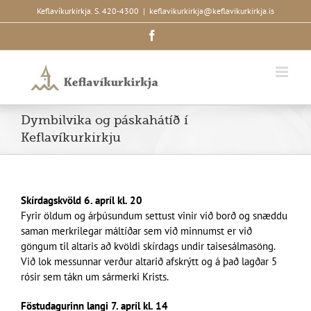
Skip
Keflavíkurkirkja. S. 420-4300
|
keflavikurkirkja@keflavikurkirkja.is
to
Facebook
content
Dymbilvika og páskahátíð í
Keflavíkurkirkju
Skírdagskvöld 6. apríl kl. 20
Fyrir öldum og árþúsundum settust vinir við borð og snæddu
saman merkrilegar máltíðar sem við minnumst er við
göngum til altaris að kvöldi skírdags undir taisesálmasöng.
Við lok messunnar verður altarið afskrýtt og á það lagðar 5
rósir sem tákn um sármerki Krists.
Föstudagurinn langi 7. apríl kl. 14