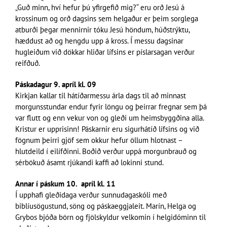
„Guð minn, hví hefur þú yfirgefið mig?“ eru orð Jesú á
krossinum og orð dagsins sem helgaður er þeim sorglega
atburði þegar mennirnir tóku Jesú höndum, húðstrýktu,
hæddust að og hengdu upp á kross. Í messu dagsinar
hugleiðum við dökkar hliðar lífsins er píslarsagan verður
reifðuð.
Páskadagur 9. apríl kl. 09
Kirkjan kallar til hátíðarmessu árla dags til að minnast
morgunsstundar endur fyrir löngu og þeirrar fregnar sem þá
var flutt og enn vekur von og gleði um heimsbyggðina alla.
Kristur er upprisinn! Páskarnir eru sigurhátíð lífsins og við
fögnum þeirri gjöf sem okkur hefur öllum hlotnast –
hlutdeild í eilífðinni. Boðið verður uppá morgunbrauð og
sérbökuð ásamt rjúkandi kaffi að lokinni stund.
Annar í páskum 10. apríl kl. 11
Í upphafi gleðidaga verður sunnudagaskóli með
biblíusögustund, söng og páskaeggjaleit. Marín, Helga og
Grybos bjóða börn og fjölskyldur velkomin í helgidóminn til