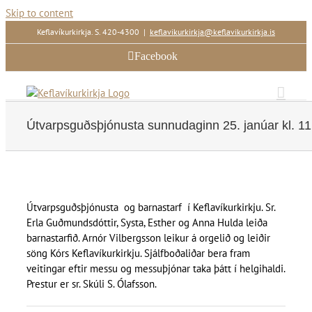
Skip to content
Keflavíkurkirkja. S. 420-4300
|
keflavikurkirkja@keflavikurkirkja.is
Facebook
Útvarpsguðsþjónusta sunnudaginn 25. janúar kl. 11
Útvarpsguðsþjónusta og barnastarf í Keflavíkurkirkju. Sr.
Erla Guðmundsdóttir, Systa, Esther og Anna Hulda leiða
barnastarfið. Arnór Vilbergsson leikur á orgelið og leiðir
söng Kórs Keflavíkurkirkju. Sjálfboðaliðar bera fram
veitingar eftir messu og messuþjónar taka þátt í helgihaldi.
Prestur er sr. Skúli S. Ólafsson.