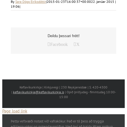
By
Sara Dögg Eiríksdóttir
|
2015-01-23T16:00:37+00:00
22. janúar 2015 |
19:06
|
Deildu þessari frétt!
Facebook
X
Keflavíkurkirkja | Kirkjuvegi | 230 Reykjanesbæ | S. 420-4300
|
keflavikurkirkja@keflavikurkirkja.is
| Opið þriðjudag - fimmtudag 10:00-
15:00
Page load link
Þetta vefsvæði notast við vafrakökur. Það er til þess að tryggja
eðlilega virkni og notendaupplifun. Með því að halda áfram notkun