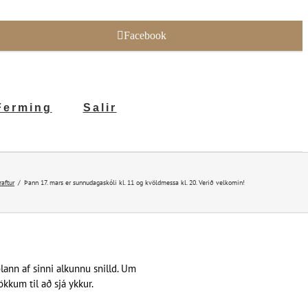
Facebook
Ferming
Salir
aftur
Þann 17. mars er sunnudagaskóli kl. 11 og kvöldmessa kl. 20. Verið velkomin!
ann af sinni alkunnu snilld. Um
kkum til að sjá ykkur.