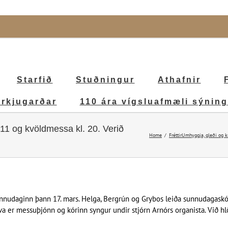
Starfið
Stuðningur
Athafnir
irkjugarðar
110 ára vígsluafmæli sýning
11 og kvöldmessa kl. 20. Verið
Home
Fréttir
Umhyggja, gleði og kr
unnudaginn þann 17. mars. Helga, Bergrún og Grybos leiða sunnudagaskól
a er messuþjónn og kórinn syngur undir stjórn Arnórs organista. Við hlö