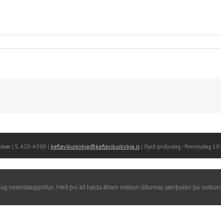
nesbæ | S. 420-4300 |
keflavikurkirkja@keflavikurkirkja.is
| Opið þriðjudag - fimmtudag 1
rkni og notendaupplifun. Með því að halda áfram notkun síðunnar, samþykkir þú notkun