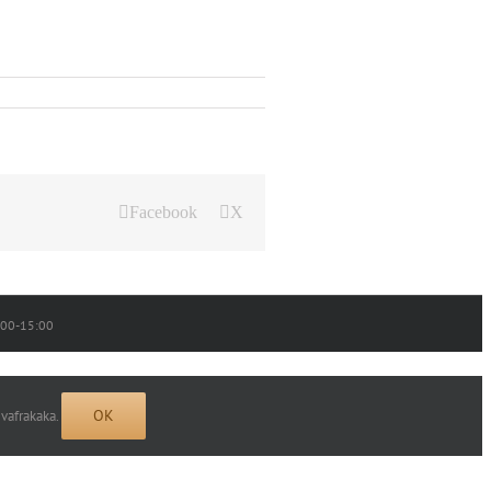
Facebook
X
0:00-15:00
OK
 vafrakaka.