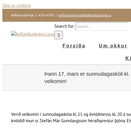
Skip to content
Keflavíkurkirkja. S. 420-4300
|
keflavikurkirkja@keflavikurkirkja.is
Search for:
Forsíða
Um okkur
K
Þann 17. mars er sunnudagaskóli kl. 
velkomin!
Verið velkomin í sunnudagaskóla kl. 11 og kvöldmessu kl. 20 á s
kvöldið mun sr. Stefán Már Gunnlaugsson héraðsprestur þjóna. Elv