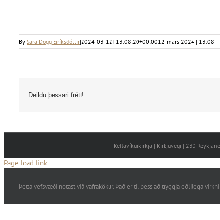
By
Sara Dögg Eiríksdóttir
|
2024-03-12T13:08:20+00:00
12. mars 2024 | 13:08
|
Deildu þessari frétt!
Keflavíkurkirkja | Kirkjuvegi | 230 Reykja
Page load link
Þetta vefsvæði notast við vafrakökur. Það er til þess að tryggja eðlilega vi