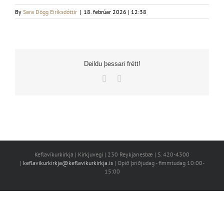
By
Sara Dögg Eiríksdóttir
|
18. febrúar 2026 | 12:38
Deildu þessari frétt!
Facebook
X
Keflavíkurkirkja | Kirkjuvegi | 230 Reykjanesbæ | S. 420-4300
|
keflavikurkirkja@keflavikurkirkja.is
| Opið þriðjudag - fimmtudag 10:00-
15:00