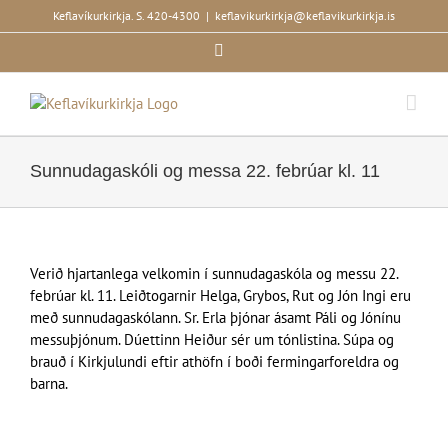
Skip
Keflavíkurkirkja. S. 420-4300
|
keflavikurkirkja@keflavikurkirkja.is
to
Facebook
content
Sunnudagaskóli og messa 22. febrúar kl. 11
Verið hjartanlega velkomin í sunnudagaskóla og messu 22.
febrúar kl. 11. Leiðtogarnir Helga, Grybos, Rut og Jón Ingi eru
með sunnudagaskólann. Sr. Erla þjónar ásamt Páli og Jónínu
messuþjónum. Dúettinn Heiður sér um tónlistina. Súpa og
brauð í Kirkjulundi eftir athöfn í boði fermingarforeldra og
barna.