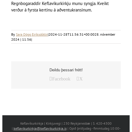
Regnbogaraddir Keflavíkurkirkju munu syngja. Kveikt
verður á fyrsta kertinu á aðventukransinum.
By
Sara Dögg Eiríksdóttir
|
2024-11-28T11:56:31+00:00
28. nóvember
2024 | 11:56
|
Deildu þessari frétt!
Facebook
X
Keflavíkurkirkja | Kirkjuvegi | 230 Reykjanesbæ | S. 420-4300
|
keflavikurkirkja@keflavikurkirkja.is
| Opið þriðjudag - fimmtudag 10:00-