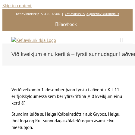
Skip to content
Keflavíkurkirkja. S. 420-4300
|
keflavikurkirkja@keflavikurkirkja.is
Facebook
Við kveikjum einu kerti á – fyrsti sunnudagur í aðve
Verið velkomin 1. desember þann fyrsta í aðventu. K l. 11
er fjölskyldumessa sem ber yfirskriftina „Við kveikjum einu
kerti á“.
Stundina leiða sr. Helga Kolbeinsdóttir auk Grybos, Helgu,
Jóni Inga og Rut sunnudagaskólaleiðtogum ásamt Elvu
messuþjón.