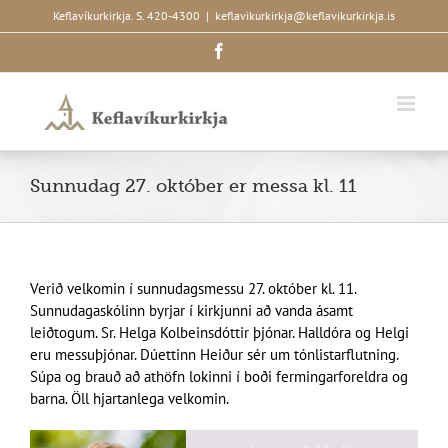
Skip
Keflavíkurkirkja. S. 420-4300
|
keflavikurkirkja@keflavikurkirkja.is
to
Facebook
content
Sunnudag 27. október er messa kl. 11
Verið velkomin í sunnudagsmessu 27. október kl. 11.
Sunnudagaskólinn byrjar í kirkjunni að vanda ásamt
leiðtogum. Sr. Helga Kolbeinsdóttir þjónar. Halldóra og Helgi
eru messuþjónar. Dúettinn Heiður sér um tónlistarflutning.
Súpa og brauð að athöfn lokinni í boði fermingarforeldra og
barna. Öll hjartanlega velkomin.