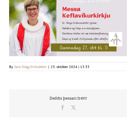
By
Sara Dögg Eiríksdóttir
|
23. október 2024 | 13:33
Deildu þessari frétt!
Facebook
X