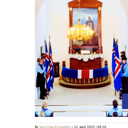
By
Sara Dögg Eiríksdóttir
|
22. apríl 2025 | 09:10