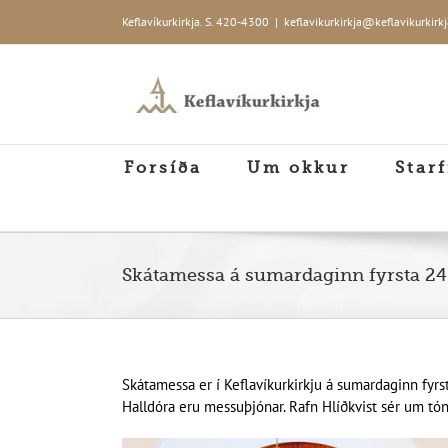
Skip
Keflavíkurkirkja. S. 420-4300
|
keflavikurkirkja@keflavikurkirkj
to
content
Forsíða
Um okkur
Starf
Skátamessa á sumardaginn fyrsta 24. 
Skátamessa er í Keflavíkurkirkju á sumardaginn fyrsta
Halldóra eru messuþjónar. Rafn Hlíðkvist sér um tónli