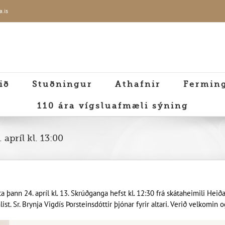
a.is
ið
Stuðningur
Athafnir
Fermin
110 ára vígsluafmæli sýning
apríl kl. 13:00
 þann 24. apríl kl. 13. Skrúðganga hefst kl. 12:30 frá skátaheimili Heiða
st. Sr. Brynja Vigdís Þorsteinsdóttir þjónar fyrir altari. Verið velkomin 