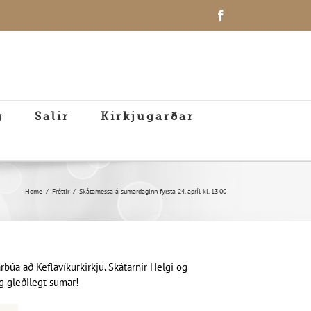
Facebook
g
Salir
Kirkjugarðar
Home
Fréttir
Skátamessa á sumardaginn fyrsta 24. apríl kl. 13:00
rbúa að Keflavíkurkirkju. Skátarnir Helgi og
og gleðilegt sumar!