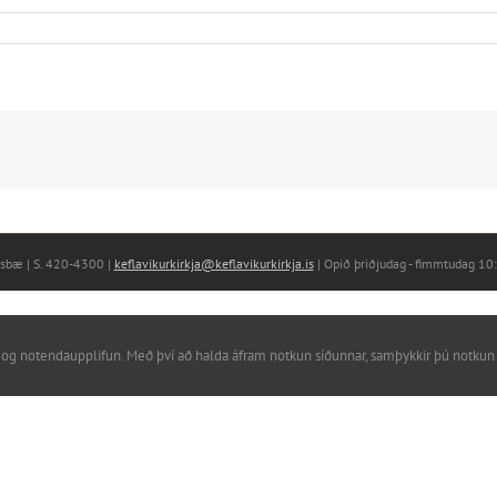
nesbæ | S. 420-4300 |
keflavikurkirkja@keflavikurkirkja.is
| Opið þriðjudag - fimmtudag 1
rkni og notendaupplifun. Með því að halda áfram notkun síðunnar, samþykkir þú notkun