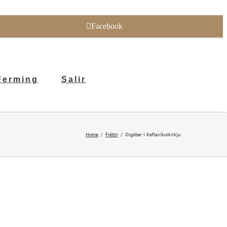
Facebook
Ferming
Salir
Home
Fréttir
Orgóber í Keflavíkurkirkju