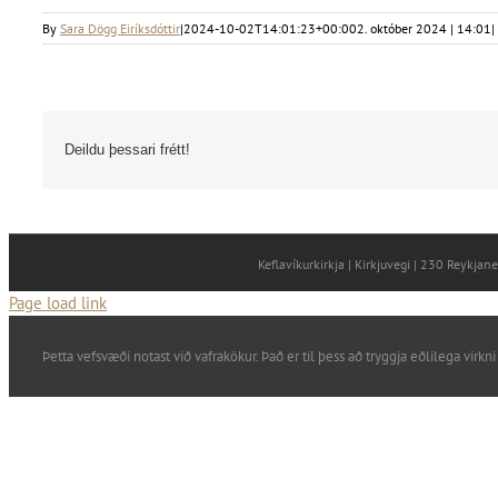
By
Sara Dögg Eiríksdóttir
|
2024-10-02T14:01:23+00:00
2. október 2024 | 14:01
|
Deildu þessari frétt!
Keflavíkurkirkja | Kirkjuvegi | 230 Reykja
Page load link
Þetta vefsvæði notast við vafrakökur. Það er til þess að tryggja eðlilega vi