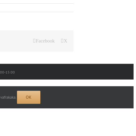
Facebook
X
0:00-15:00
OK
 vafrakaka.