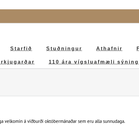
Starfið
Stuðningur
Athafnir
irkjugarðar
110 ára vígsluafmæli sýning
nlega velkomin á viðburði októbermánaðar sem eru alla sunnudaga.