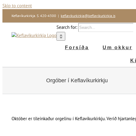
Skip to content
Keflavíkurkirkja. S. 420-4300
|
keflavikurkirkja@keflavikurkirkja.is
Search for:
Forsíða
Um okkur
K
Orgóber í Keflavíkurkirkju
Október er tileinkaður orgelinu í Keflavíkurkirkju. Verið hjarta