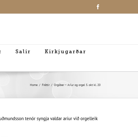
Facebook
g
Salir
Kirkjugarðar
Home
Fréttir
Orgóber – Aríur og orgel 5. okt kl. 20
uðmundsson tenór syngja valdar aríur við orgelleik