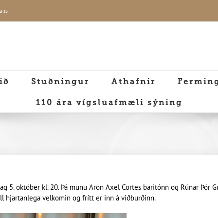
a.is
ið
Stuðningur
Athafnir
Fermin
110 ára vígsluafmæli sýning
0
g 5. október kl. 20. Þá munu Aron Axel Cortes baritónn og Rúnar Þór G
ll hjartanlega velkomin og frítt er inn á viðburðinn.