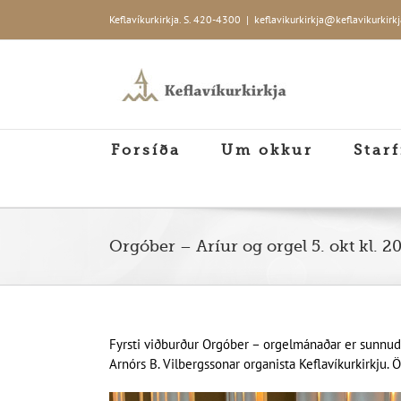
Skip
Keflavíkurkirkja. S. 420-4300
|
keflavikurkirkja@keflavikurkirkj
to
content
Forsíða
Um okkur
Starf
Orgóber – Aríur og orgel 5. okt kl. 2
Fyrsti viðburður Orgóber – orgelmánaðar er sunnuda
Arnórs B. Vilbergssonar organista Keflavíkurkirkju. Ö