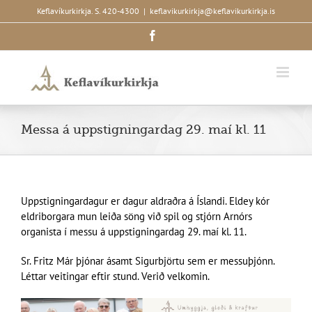
Skip
Keflavíkurkirkja. S. 420-4300
|
keflavikurkirkja@keflavikurkirkja.is
to
Facebook
content
Messa á uppstigningardag 29. maí kl. 11
Uppstigningardagur er dagur aldraðra á Íslandi. Eldey kór
eldriborgara mun leiða söng við spil og stjórn Arnórs
organista í messu á uppstigningardag 29. maí kl. 11.
Sr. Fritz Már þjónar ásamt Sigurbjörtu sem er messuþjónn.
Léttar veitingar eftir stund. Verið velkomin.