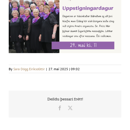
By
Sara Dögg Eiríksdóttir
|
27. maí 2025 | 09:02
Deildu þessari frétt!
Facebook
X