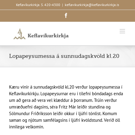
Skip
Keflavíkurkirkja. S. 420-4300
|
keflavikurkirkja@keflavikurkirkja.is
to
Facebook
content
Lopapeysumessa á sunnudagskvöld kl.20
Kæru vinir á sunnudagskvöld kl.20 verður lopapeysumessa í
Keflavíkurkirkju. Lopapeysurnar eru í tilefni bóndadags enda
um að gera að vera vel klæddur á þorranum. Trúin verður
umræðuefni dagsins, séra Fritz Már leiðir stundina og
Sólmundur Friðriksson leiðir okkur í ljúfri tónlist. Komum
saman og njótum samfélagsins í ljúfri kvöldstund. Verið öll
innilega velkomin.