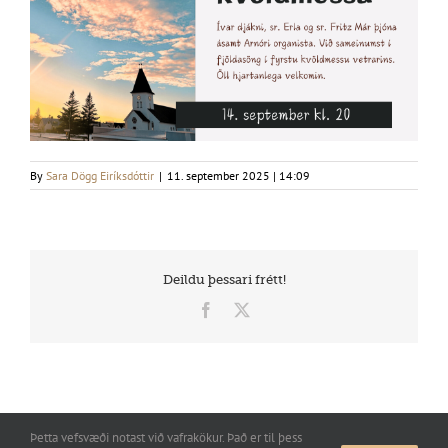
By
Sara Dögg Eiríksdóttir
|
11. september 2025 | 14:09
Deildu þessari frétt!
Facebook
X
Þetta vefsvæði notast við vafrakökur. Það er til þess