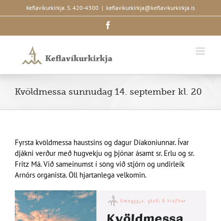
Skip
Keflavíkurkirkja. S. 420-4300
|
keflavikurkirkja@keflavikurkirkja.is
to
Facebook
content
Kvöldmessa sunnudag 14. september kl. 20
Fyrsta kvöldmessa haustsins og dagur Díakoníunnar. Ívar
djákni verður með hugvekju og þjónar ásamt sr. Erlu og sr.
Fritz Má. Við sameinumst í söng við stjórn og undirleik
Arnórs organista. Öll hjartanlega velkomin.