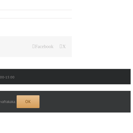
Facebook
X
0:00-15:00
OK
 vafrakaka.