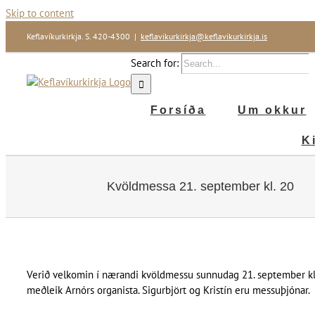
Skip to content
Keflavíkurkirkja. S. 420-4300
|
keflavikurkirkja@keflavikurkirkja.is
Search for:
Forsíða
Um okkur
K
Kvöldmessa 21. september kl. 20
Verið velkomin í nærandi kvöldmessu sunnudag 21. september kl. 20.
meðleik Arnórs organista. Sigurbjört og Kristín eru messuþjónar.