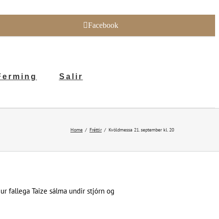
Facebook
Ferming
Salir
Home
Fréttir
Kvöldmessa 21. september kl. 20
ur fallega Taize sálma undir stjórn og