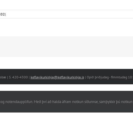
:02
|
nesbæ | S. 420-4300 |
keflavikurkirkja@keflavikurkirkja.is
| Opið þriðjudag - fimmtudag 1
rkni og notendaupplifun. Með því að halda áfram notkun síðunnar, samþykkir þú notkun