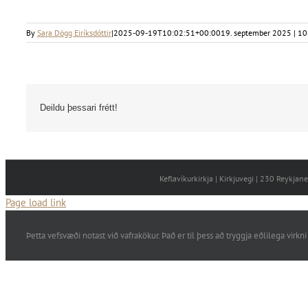
By
Sara Dögg Eiríksdóttir
|
2025-09-19T10:02:51+00:00
19. september 2025 | 10
Deildu þessari frétt!
Keflavíkurkirkja | Kirkjuvegi | 230 Reykja
Page load link
Þetta vefsvæði notast við vafrakökur. Það er til þess að tryggja eðlilega vi