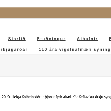
Starfið
Stuðningur
Athafnir
irkjugarðar
110 ára vígsluafmæli sýning
 Sr. Helga Kolbeinsdóttir þjónar fyrir altari. Kór Keflavíkurkirkju syng