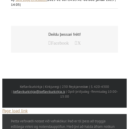
14:05
|
Deildu þessari frétt!
Facebook
X
Keflavíkurkirkja | Kirkjuvegi | 230 Reykjanesbæ | S. 420-4300
|
keflavikurkirkja@keflavikurkirkja.is
| Opið þriðjudag - fimmtudag 10:00-
15:00
Page load link
Þetta vefsvæði notast við vafrakökur. Það er til þess að tryggja
eðlilega virkni og notendaupplifun. Með því að halda áfram notkun