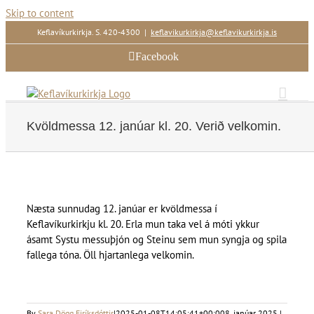
Skip to content
Keflavíkurkirkja. S. 420-4300
|
keflavikurkirkja@keflavikurkirkja.is
Facebook
Kvöldmessa 12. janúar kl. 20. Verið velkomin.
Næsta sunnudag 12. janúar er kvöldmessa í
Keflavíkurkirkju kl. 20. Erla mun taka vel á móti ykkur
ásamt Systu messuþjón og Steinu sem mun syngja og spila
fallega tóna. Öll hjartanlega velkomin.
By
Sara Dögg Eiríksdóttir
|
2025-01-08T14:05:41+00:00
8. janúar 2025 |