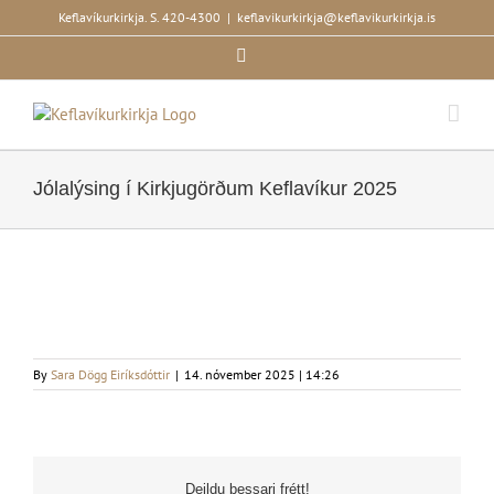
Skip
Keflavíkurkirkja. S. 420-4300
|
keflavikurkirkja@keflavikurkirkja.is
to
Facebook
content
Jólalýsing í Kirkjugörðum Keflavíkur 2025
By
Sara Dögg Eiríksdóttir
|
14. nóvember 2025 | 14:26
Deildu þessari frétt!