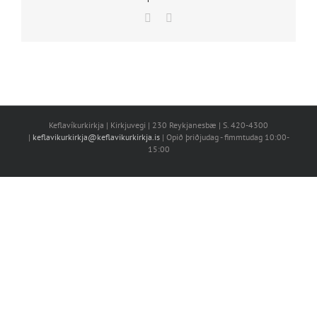
Facebook
X
Keflavíkurkirkja | Kirkjuvegi | 230 Reykjanesbæ | S. 420-4300
|
keflavikurkirkja@keflavikurkirkja.is
| Opið þriðjudag - fimmtudag 10:00-
15:00