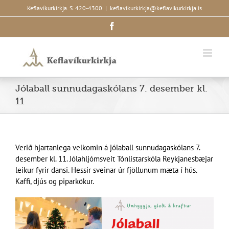
Skip
Keflavíkurkirkja. S. 420-4300
|
keflavikurkirkja@keflavikurkirkja.is
to
Facebook
content
Jólaball sunnudagaskólans 7. desember kl.
11
Verið hjartanlega velkomin á jólaball sunnudagaskólans 7.
desember kl. 11. Jólahljómsveit Tónlistarskóla Reykjanesbæjar
leikur fyrir dansi. Hessir sveinar úr fjöllunum mæta í hús.
Kaffi, djús og piparkökur.