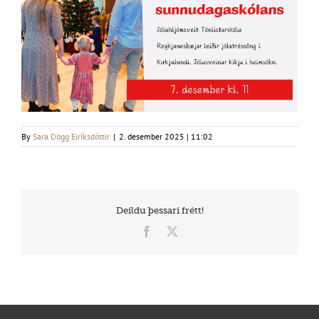
By
Sara Dögg Eiríksdóttir
|
2. desember 2025 | 11:02
Deildu þessari frétt!
Facebook
X