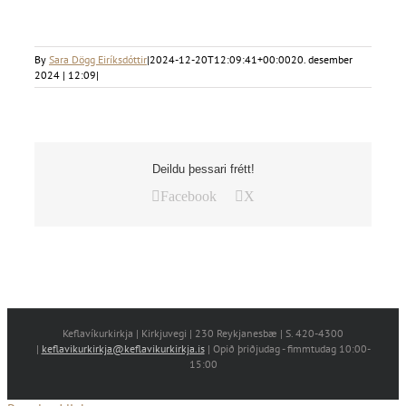
By
Sara Dögg Eiríksdóttir
|
2024-12-20T12:09:41+00:00
20. desember
2024 | 12:09
|
Deildu þessari frétt!
Facebook
X
Keflavíkurkirkja | Kirkjuvegi | 230 Reykjanesbæ | S. 420-4300
|
keflavikurkirkja@keflavikurkirkja.is
| Opið þriðjudag - fimmtudag 10:00-
15:00