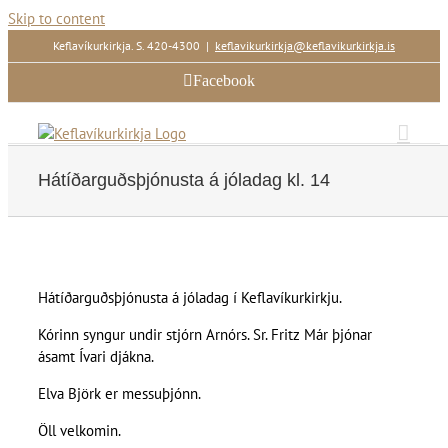
Skip to content
Keflavíkurkirkja. S. 420-4300
|
keflavikurkirkja@keflavikurkirkja.is
Facebook
Hátíðarguðsþjónusta á jóladag kl. 14
Hátíðarguðsþjónusta á jóladag í Keflavíkurkirkju.
Kórinn syngur undir stjórn Arnórs. Sr. Fritz Már þjónar
ásamt Ívari djákna.
Elva Björk er messuþjónn.
Öll velkomin.