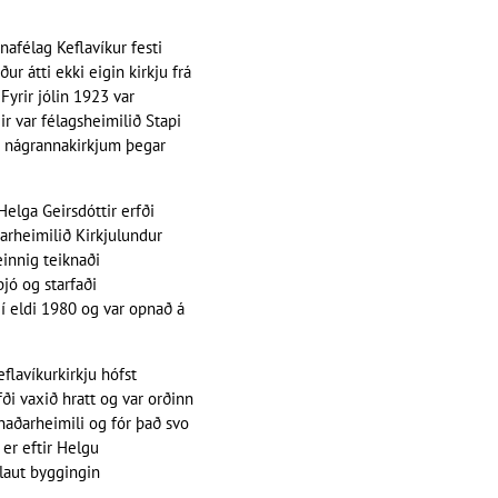
afélag Keflavíkur festi
ur átti ekki eigin kirkju frá
 Fyrir jólin 1923 var
eir var félagsheimilið Stapi
g nágrannakirkjum þegar
elga Geirsdóttir erfði
arheimilið Kirkjulundur
einnig teiknaði
bjó og starfaði
í eldi 1980 og var opnað á
eflavíkurkirkju hófst
ði vaxið hratt og var orðinn
naðarheimili og fór það svo
 er eftir Helgu
hlaut byggingin