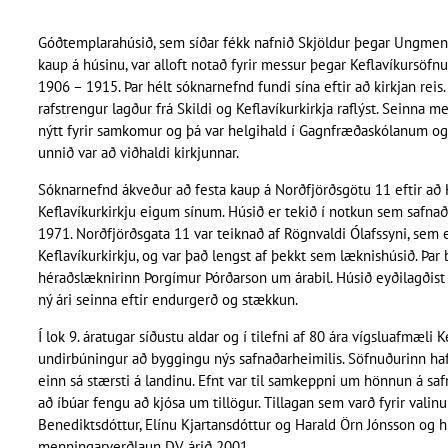
Góðtemplarahúsið, sem síðar fékk nafnið Skjöldur þegar Ungmenn
kaup á húsinu, var alloft notað fyrir messur þegar Keflavíkursöfnuð
1906 – 1915. Þar hélt sóknarnefnd fundi sína eftir að kirkjan reis.
rafstrengur lagður frá Skildi og Keflavíkurkirkja raflýst. Seinna m
nýtt fyrir samkomur og þá var helgihald í Gagnfræðaskólanum o
unnið var að viðhaldi kirkjunnar.
Sóknarnefnd ákveður að festa kaup á Norðfjörðsgötu 11 eftir að H
Keflavíkurkirkju eigum sínum. Húsið er tekið í notkun sem safnað
1971. Norðfjörðsgata 11 var teiknað af Rögnvaldi Ólafssyni, sem 
Keflavíkurkirkju, og var það lengst af þekkt sem læknishúsið. Þar 
héraðslæknirinn Þorgímur Þórðarson um árabil. Húsið eyðilagðist 
ný ári seinna eftir endurgerð og stækkun.
Í lok 9. áratugar síðustu aldar og í tilefni af 80 ára vígsluafmæli K
undirbúningur að byggingu nýs safnaðarheimilis. Söfnuðurinn haf
einn sá stærsti á landinu. Efnt var til samkeppni um hönnun á saf
að íbúar fengu að kjósa um tillögur. Tillagan sem varð fyrir valinu
Benediktsdóttur, Elínu Kjartansdóttur og Harald Örn Jónsson og 
menningarverðlaun DV árið 2001.