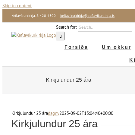
Skip to content
Keflavíkurkirkja. S. 420-4300
|
keflavikurkirkja@keflavikurkirkja.is
Search for:
Forsíða
Um okkur
K
Kirkjulundur 25 ára
Kirkjulundur 25 ára
dagny
2025-09-02T13:04:40+00:00
Kirkjulundur 25 ára