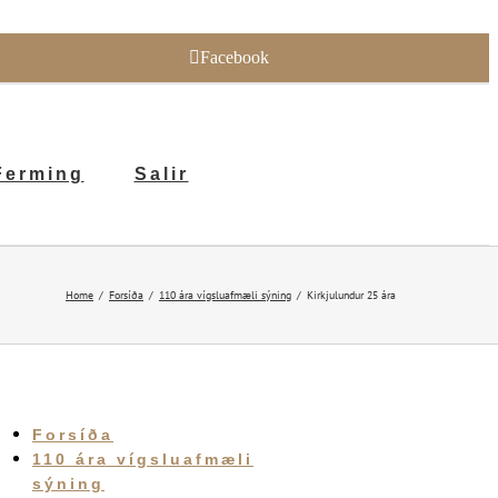
Facebook
Ferming
Salir
Home
Forsíða
110 ára vígsluafmæli sýning
Kirkjulundur 25 ára
Forsíða
110 ára vígsluafmæli
sýning