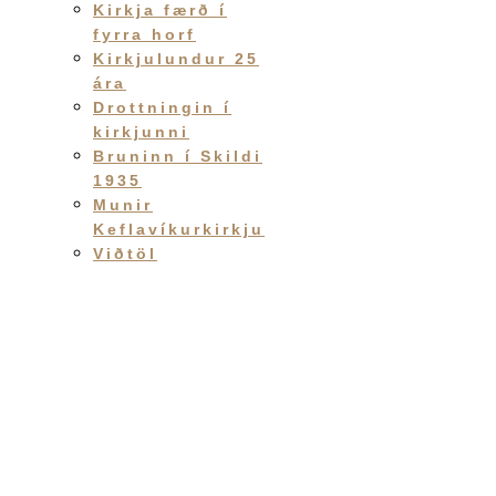
Kirkja færð í
fyrra horf
Kirkjulundur 25
ára
Drottningin í
kirkjunni
Bruninn í Skildi
1935
Munir
Keflavíkurkirkju
Viðtöl