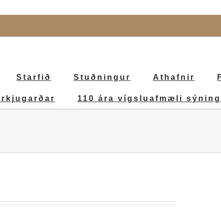
Starfið
Stuðningur
Athafnir
irkjugarðar
110 ára vígsluafmæli sýning