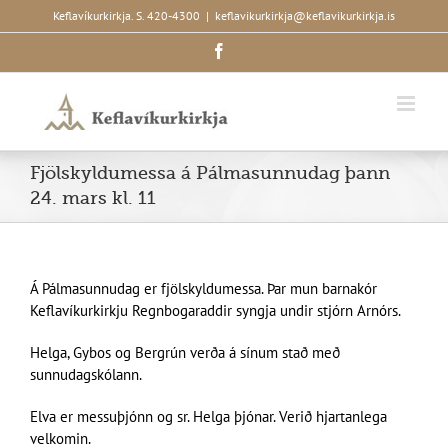
Skip
Keflavíkurkirkja. S. 420-4300
|
keflavikurkirkja@keflavikurkirkja.is
to
Facebook
content
Fjölskyldumessa á Pálmasunnudag þann
24. mars kl. 11
Á Pálmasunnudag er fjölskyldumessa. Þar mun barnakór
Keflavíkurkirkju Regnbogaraddir syngja undir stjórn Arnórs.
Helga, Gybos og Bergrún verða á sínum stað með
sunnudagskólann.
Elva er messuþjónn og sr. Helga þjónar. Verið hjartanlega
velkomin.