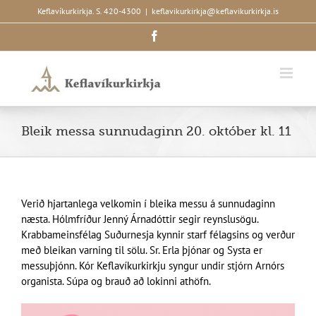
Skip
Keflavíkurkirkja. S. 420-4300
|
keflavikurkirkja@keflavikurkirkja.is
to
Facebook
content
Bleik messa sunnudaginn 20. október kl. 11
Verið hjartanlega velkomin í bleika messu á sunnudaginn
næsta. Hólmfríður Jenný Árnadóttir segir reynslusögu.
Krabbameinsfélag Suðurnesja kynnir starf félagsins og verður
með bleikan varning til sölu. Sr. Erla þjónar og Systa er
messuþjónn. Kór Keflavíkurkirkju syngur undir stjórn Arnórs
organista. Súpa og brauð að lokinni athöfn.