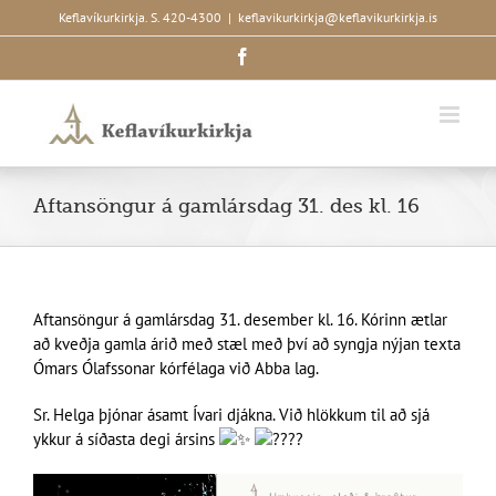
Skip
Keflavíkurkirkja. S. 420-4300
|
keflavikurkirkja@keflavikurkirkja.is
to
Facebook
content
Aftansöngur á gamlársdag 31. des kl. 16
Aftansöngur á gamlársdag 31. desember kl. 16. Kórinn ætlar
að kveðja gamla árið með stæl með því að syngja nýjan texta
Ómars Ólafssonar kórfélaga við Abba lag.
Sr. Helga þjónar ásamt Ívari djákna. Við hlökkum til að sjá
ykkur á síðasta degi ársins