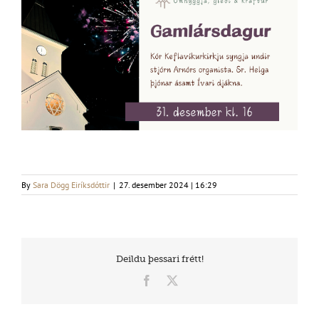
By
Sara Dögg Eiríksdóttir
|
27. desember 2024 | 16:29
Deildu þessari frétt!
Facebook
X