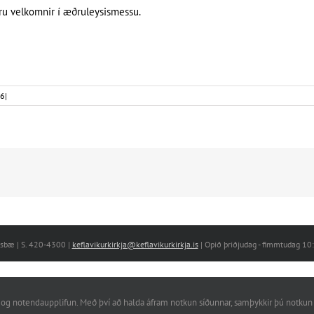
eru velkomnir í æðruleysismessu.
26
|
nesbæ | S. 420-4300 |
keflavikurkirkja@keflavikurkirkja.is
| Opið þriðjudag - fimmtudag 1
rkni og notendaupplifun. Með því að halda áfram notkun síðunnar, samþykkir þú notkun