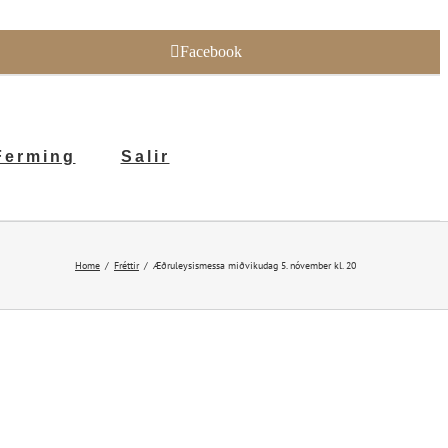
Facebook
Ferming
Salir
Home
Fréttir
Æðruleysismessa miðvikudag 5. nóvember kl. 20