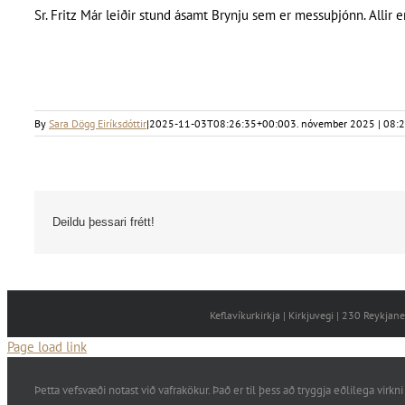
Sr. Fritz Már leiðir stund ásamt Brynju sem er messuþjónn. Allir 
By
Sara Dögg Eiríksdóttir
|
2025-11-03T08:26:35+00:00
3. nóvember 2025 | 08:
Deildu þessari frétt!
Keflavíkurkirkja | Kirkjuvegi | 230 Reykja
Page load link
Þetta vefsvæði notast við vafrakökur. Það er til þess að tryggja eðlilega vi