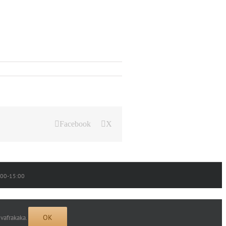
Facebook
X
0:00-15:00
OK
 vafrakaka.