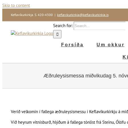
Skip to content
Keflavíkurkirkja. S. 420-4300
|
keflavikurkirkja@keflavikurkirkja.is
Search for:
Forsíða
Um okkur
K
Æðruleysismessa miðvikudag 5. nóve
Verið velkomin í fallega æðruleysismessu í Keflavíkurkirkju á mið
Við heyrum vitnisburð, hlýðum á fallega tónlist frá Steinu, Ólöfu 