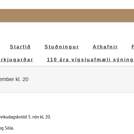
Starfið
Stuðningur
Athafnir
irkjugarðar
110 ára vígsluafmæli sýning
mber kl. 20
vikudagskvöld 5. nóv kl. 20.
og Sóla.