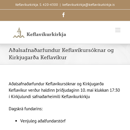
Skip
Keflavíkurkirkja. S. 420-4300
|
keflavikurkirkja@keflavikurkirkja.is
to
Facebook
content
Aðalsafnaðarfundur Keflavíkursóknar og
Kirkjugarða Keflavíkur
Aðalsafnaðarfundur Keflavíkursóknar og Kirkjugarða
Keflavíkur verður haldinn þriðjudaginn 10. maí klukkan 17:30
í Kirkjulundi safnaðarheimili Keflavíkurkirkju
Dagskrá fundarins:
Venjuleg aðalfundarstörf