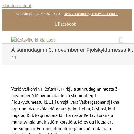
Skip to content
Keflavíkurkirkja. S. 420-4300
|
keflavikurkirkja@keflavikurkirkja.is
Facebook
Á sunnudaginn 3. nóvember er Fjölskyldumessa kl.
11.
Verið velkomin í Keflavíkurkirkju á sunnudaginn næsta 3.
nóvember. Við byrjum daginn á skemmtilegri
Fjölskyldumessu kl. 11 í umsjá Ívars Valbergssonar djákna
og sunnudagaskólaleiðtogum þeim Helgu, Grybosi, Jóni
Inga og Rut. Regnbogaraddir barnakór Keflavíkurkirkju
munu syngja undir stjórn kórstjóra. Þórey og Helga eru
messuþjónar. Fermingaforeldrar sjá um að reiða fram