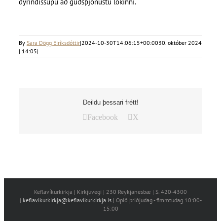
dýrindissúpu að guðsþjónustu lokinni.
By
Sara Dögg Eiríksdóttir
|
2024-10-30T14:06:15+00:00
30. október 2024
| 14:05
|
Deildu þessari frétt!
Facebook
X
Keflavíkurkirkja | Kirkjuvegi | 230 Reykjanesbæ | S. 420-4300
|
keflavikurkirkja@keflavikurkirkja.is
| Opið þriðjudag - fimmtudag 10:00-
15:00