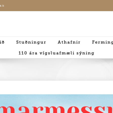
a.is
ið
Stuðningur
Athafnir
Fermin
110 ára vígsluafmæli sýning