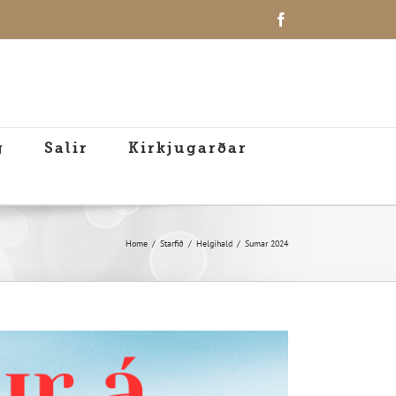
Facebook
g
Salir
Kirkjugarðar
Home
Starfið
Helgihald
Sumar 2024