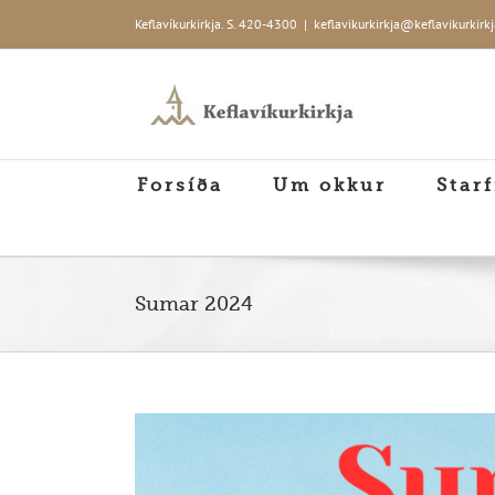
Skip
Keflavíkurkirkja. S. 420-4300
|
keflavikurkirkja@keflavikurkirkj
to
content
Forsíða
Um okkur
Starf
Sumar 2024