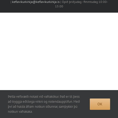
|
keflavikurkirkja@keflavikurkirkja.is
| Opið þriðjudag - fimmtudag 10:00-
15:00
Þetta vefsvæði notast við vafrakökur. Það er til þess
að tryggja eðlilega virkni og notendaupplifun. Með
OK
því að halda áfram notkun síðunnar, samþykkir þú
notkun vafrakaka.