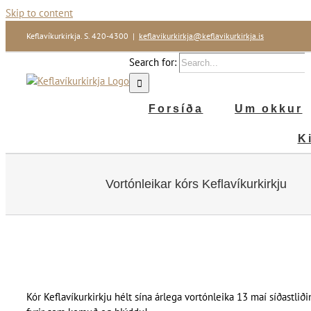
Skip to content
Keflavíkurkirkja. S. 420-4300
|
keflavikurkirkja@keflavikurkirkja.is
Search for:
Forsíða
Um okkur
K
Vortónleikar kórs Keflavíkurkirkju
Kór Keflavíkurkirkju hélt sína árlega vortónleika 13 maí síðastli