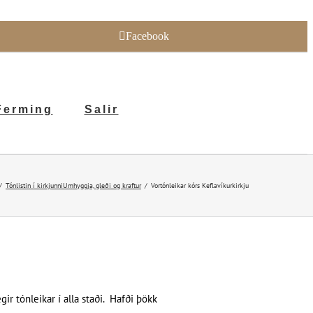
Facebook
Ferming
Salir
Tónlistin í kirkjunni
Umhyggja, gleði og kraftur
Vortónleikar kórs Keflavíkurkirkju
ir tónleikar í alla staði. Hafði þökk