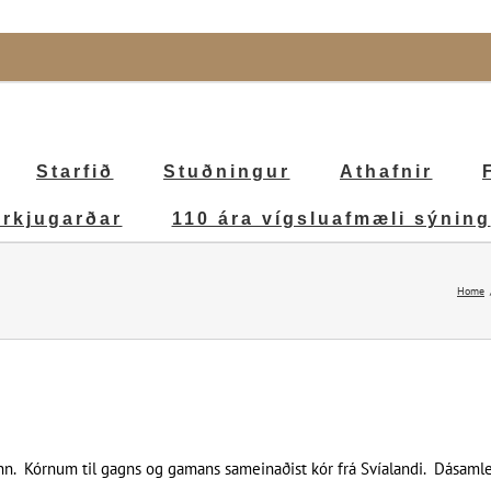
Starfið
Stuðningur
Athafnir
irkjugarðar
110 ára vígsluafmæli sýning
Home
ðinn. Kórnum til gagns og gamans sameinaðist kór frá Svíalandi. Dásamleg