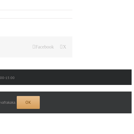
Facebook
X
0:00-15:00
OK
 vafrakaka.