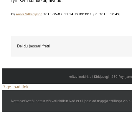
fyrir sem komuð og hlýddu!
By
Arnór Vilbergsson
|
2015-06-03T11:14:39+00:00
3. júní 2015 | 10:49
|
Deildu þessari frétt!
Keflavíkurkirkja | Kirkjuvegi | 230 Reykja
Page load link
Þetta vefsvæði notast við vafrakökur. Það er til þess að tryggja eðlilega vi