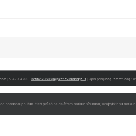
nesbæ | S. 420-4300 |
keflavikurkirkja@keflavikurkirkja.is
| Opið þriðjudag - fimmtudag 1
rkni og notendaupplifun. Með því að halda áfram notkun síðunnar, samþykkir þú notkun