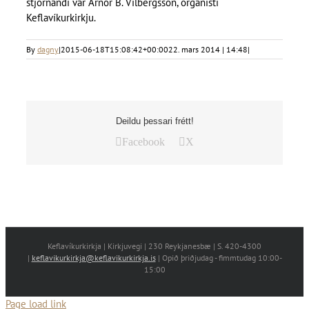
stjórnandi var Arnór B. Vilbergsson, organisti
Keflavíkurkirkju.
By
dagny
|
2015-06-18T15:08:42+00:00
22. mars 2014 | 14:48
|
Deildu þessari frétt!
Facebook
X
Keflavíkurkirkja | Kirkjuvegi | 230 Reykjanesbæ | S. 420-4300
|
keflavikurkirkja@keflavikurkirkja.is
| Opið þriðjudag - fimmtudag 10:00-
15:00
Page load link