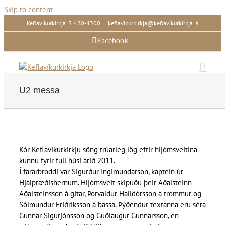
Skip to content
Keflavíkurkirkja. S. 420-4300
|
keflavikurkirkja@keflavikurkirkja.is
Facebook
U2 messa
Kór Keflavíkurkirkju söng trúarleg lög eftir hljómsveitina
kunnu fyrir full húsi árið 2011.
Í fararbroddi var Sigurður Ingimundarson, kaptein úr
Hjálpræðishernum. Hljómsveit skipuðu þeir Aðalsteinn
Aðalsteinsson á gítar, Þorvaldur Halldórsson á trommur og
Sólmundur Friðriksson á bassa. Þýðendur textanna eru séra
Gunnar Sigurjónsson og Guðlaugur Gunnarsson, en