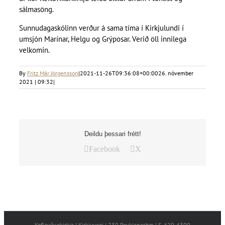
sálmasöng.
Sunnudagaskólinn verður á sama tíma í Kirkjulundi í
umsjón Marínar, Helgu og Grýposar. Verið öll innilega
velkomin.
By
Fritz Már Jörgensson
|
2021-11-26T09:36:08+00:00
26. nóvember
2021 | 09:32
|
Deildu þessari frétt!
Facebook
X
Keflavíkurkirkja | Kirkjuvegi | 230 Reykjanesbæ | S. 420-4300