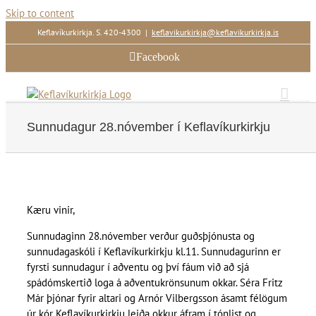
Skip to content
Keflavíkurkirkja. S. 420-4300
|
keflavikurkirkja@keflavikurkirkja.is
Facebook
Sunnudagur 28.nóvember í Keflavíkurkirkju
Kæru vinir,
Sunnudaginn 28.nóvember verður guðsþjónusta og
sunnudagaskóli í Keflavíkurkirkju kl.11. Sunnudagurinn er
fyrsti sunnudagur í aðventu og því fáum við að sjá
spádómskertið loga á aðventukrönsunum okkar. Séra Fritz
Már þjónar fyrir altari og Arnór Vilbergsson ásamt félögum
úr kór Keflavíkurkirkju leiða okkur áfram í tónlist og