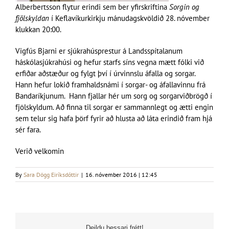
Alberbertsson flytur erindi sem ber yfirskriftina
Sorgin og
fjölskyldan
í Keflavíkurkirkju mánudagskvöldið 28. nóvember
klukkan 20:00.
Vigfús Bjarni er sjúkrahúsprestur á Landsspítalanum
háskólasjúkrahúsi og hefur starfs síns vegna mætt fólki við
erfiðar aðstæður og fylgt því í úrvinnslu áfalla og sorgar.
Hann hefur lokið framhaldsnámi í sorgar- og áfallavinnu frá
Bandaríkjunum. Hann fjallar hér um sorg og sorgarviðbrögð í
fjölskyldum. Að finna til sorgar er sammannlegt og ætti engin
sem telur sig hafa þörf fyrir að hlusta að láta erindið fram hjá
sér fara.
Verið velkomin
By
Sara Dögg Eiríksdóttir
|
16. nóvember 2016 | 12:45
Deildu þessari frétt!