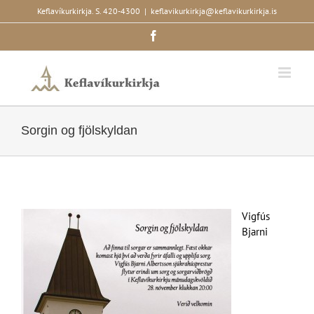
Skip
Keflavíkurkirkja. S. 420-4300
|
keflavikurkirkja@keflavikurkirkja.is
to
Facebook
content
Sorgin og fjölskyldan
Vigfús
Bjarni