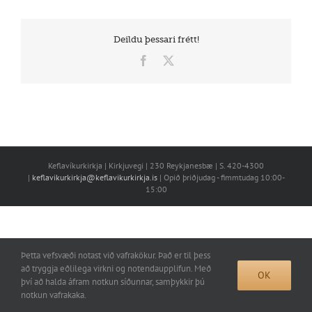
Deildu þessari frétt!
Facebook
X
Keflavíkurkirkja | Kirkjuvegi | 230 Reykjanesbæ | S. 420-4300
|
keflavikurkirkja@keflavikurkirkja.is
| Opið þriðjudag - fimmtudag 10:00-
15:00
Þetta vefsvæði notast við vafrakökur. Það er til þess
að tryggja eðlilega virkni og notendaupplifun. Með
OK
því að halda áfram notkun síðunnar, samþykkir þú
notkun vafrakaka.