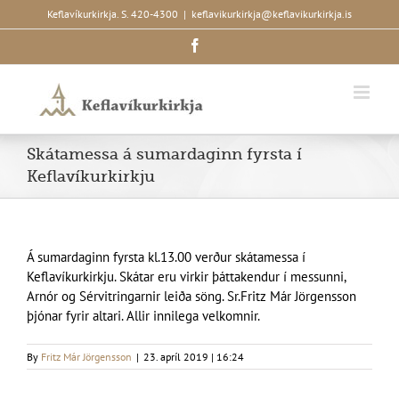
Skip
Keflavíkurkirkja. S. 420-4300
|
keflavikurkirkja@keflavikurkirkja.is
to
Facebook
content
Skátamessa á sumardaginn fyrsta í
Keflavíkurkirkju
Á sumardaginn fyrsta kl.13.00 verður skátamessa í
Keflavíkurkirkju. Skátar eru virkir þáttakendur í messunni,
Arnór og Sérvitringarnir leiða söng. Sr.Fritz Már Jörgensson
þjónar fyrir altari. Allir innilega velkomnir.
By
Fritz Már Jörgensson
|
23. apríl 2019 | 16:24