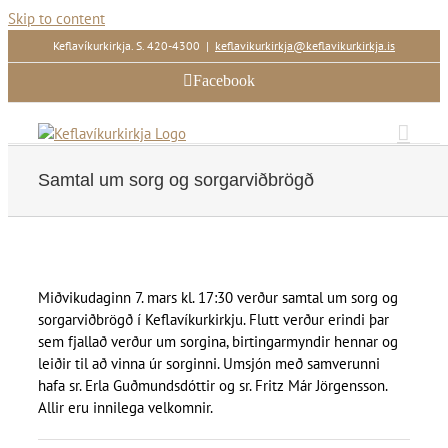
Skip to content
Keflavíkurkirkja. S. 420-4300
|
keflavikurkirkja@keflavikurkirkja.is
Facebook
Samtal um sorg og sorgarviðbrögð
Miðvikudaginn 7. mars kl. 17:30 verður samtal um sorg og
sorgarviðbrögð í Keflavíkurkirkju. Flutt verður erindi þar
sem fjallað verður um sorgina, birtingarmyndir hennar og
leiðir til að vinna úr sorginni. Umsjón með samverunni
hafa sr. Erla Guðmundsdóttir og sr. Fritz Már Jörgensson.
Allir eru innilega velkomnir.