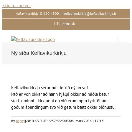
Skip to content
Keflavíkurkirkja. S. 420-4300
|
keflavikurkirkja@keflavikurkirkja.is
Facebook
Ný síða Keflavíkurkirkju
Keflavíkurkirkja setur nú í loftið nýjan vef.
Það er von okkar að hann hjálpi okkur að miðla betur
starfseminni í kirkjunni en við erum opin fyrir öllum
góðum ábendingum svo við getum bætt okkar þjónustu.
By
dagny
|
2014-09-10T13:57:33+00:00
4. mars 2014 | 17:13
|