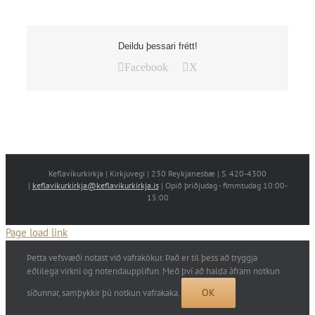
Deildu þessari frétt!
Facebook
X
Keflavíkurkirkja | Kirkjuvegi | 230 Reykjanesbæ | S. 420-4300
|
keflavikurkirkja@keflavikurkirkja.is
| Opið þriðjudag - fimmtudag 10:00-
15:00
Page load link
Þetta vefsvæði notast við vafrakökur. Það er til þess að tryggja
eðlilega virkni og notendaupplifun. Með því að halda áfram notkun
OK
síðunnar, samþykkir þú notkun vafrakaka.