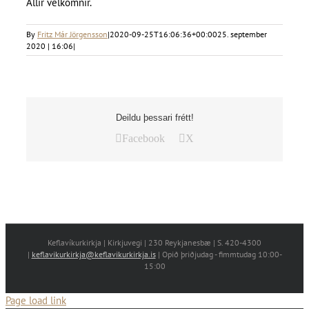
Allir velkomnir.
By
Fritz Már Jörgensson
|
2020-09-25T16:06:36+00:00
25. september
2020 | 16:06
|
Deildu þessari frétt!
Facebook
X
Keflavíkurkirkja | Kirkjuvegi | 230 Reykjanesbæ | S. 420-4300
|
keflavikurkirkja@keflavikurkirkja.is
| Opið þriðjudag - fimmtudag 10:00-
15:00
Page load link