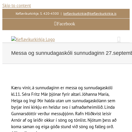
Skip to content
Keflavíkurkirkja. S. 420-4300
|
keflavikurkirkja@keflavikurkirkja.is
Facebook
Messa og sunnudagaskóli sunnudaginn 27.septem
Kæru vinir, á sunnudaginn er messa og sunnudagaskóli
kl.11. Séra Fritz Már þjónar fyrir altari. Jóhanna María,
Helga og Ingi Þór halda utan um sunnudagaskólann sem
byrjar inní kirkju en heldur svo í safnaðarheimilið. Linda
Gunnarsdóttir verður messuþjónn. Rafn Hlíðkvist leisir
Arnór af og leiðir okkur í söng og tónlist. Njótum þess að
koma saman og eiga góða stund við söng og falleg orð.