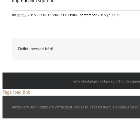
upprennandi stjörnur.
By
dagny
|
2015-09-06T13:06:31+00:00
6. september 2015 | 13:03
|
Deildu þessari frétt!
Keflavíkurkirkja | Kirkjuvegi | 230 Reykja
Page load link
Þetta vefsvæði notast við vafrakökur. Það er til þess að tryggja eðlilega vi