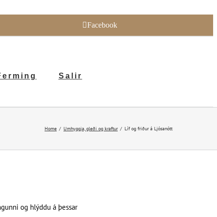
Facebook
Ferming
Salir
Home
Umhyggja, gleði og kraftur
Líf og friður á Ljósanótt
fingunni og hlýddu á þessar