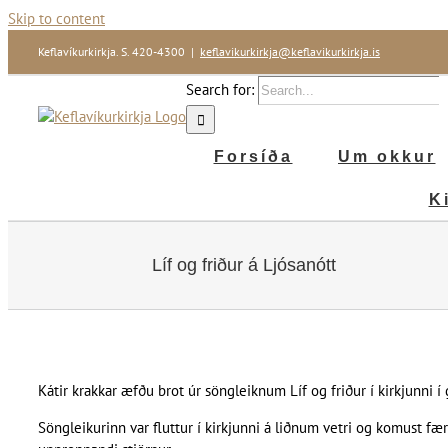
Skip to content
Keflavíkurkirkja. S. 420-4300
|
keflavikurkirkja@keflavikurkirkja.is
Search for:
Forsíða
Um okkur
K
Líf og friður á Ljósanótt
Kátir krakkar æfðu brot úr söngleiknum Líf og friður í kirkjunni
Söngleikurinn var fluttur í kirkjunni á liðnum vetri og komust fær