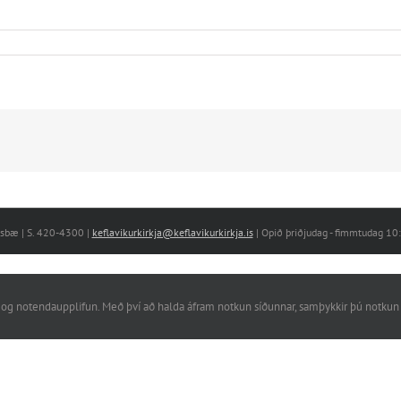
nesbæ | S. 420-4300 |
keflavikurkirkja@keflavikurkirkja.is
| Opið þriðjudag - fimmtudag 1
rkni og notendaupplifun. Með því að halda áfram notkun síðunnar, samþykkir þú notkun