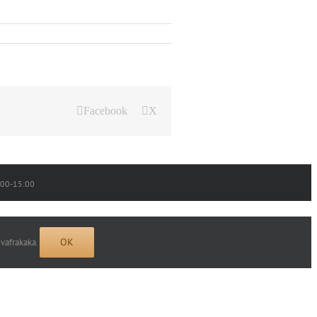
Facebook
X
0:00-15:00
OK
 vafrakaka.