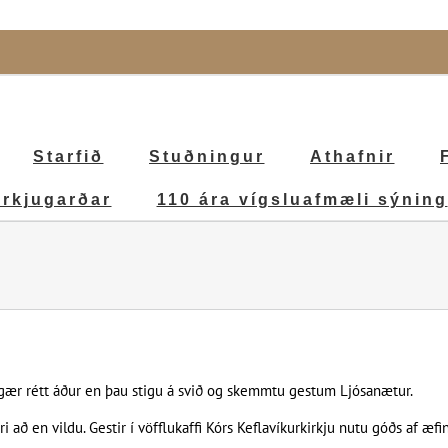
Starfið
Stuðningur
Athafnir
irkjugarðar
110 ára vígsluafmæli sýning
 í gær rétt áður en þau stigu á svið og skemmtu gestum Ljósanætur.
ri að en vildu. Gestir í vöfflukaffi Kórs Keflavíkurkirkju nutu góðs af æ