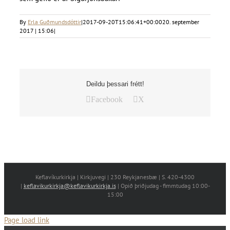
By
Erla Guðmundsdóttir
|
2017-09-20T15:06:41+00:00
20. september
2017 | 15:06
|
Deildu þessari frétt!
Facebook
X
Keflavíkurkirkja | Kirkjuvegi | 230 Reykjanesbæ | S. 420-4300
|
keflavikurkirkja@keflavikurkirkja.is
| Opið þriðjudag - fimmtudag 10:00-
15:00
Page load link