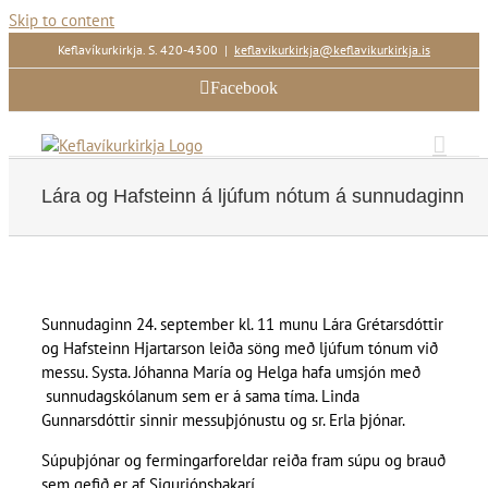
Skip to content
Keflavíkurkirkja. S. 420-4300
|
keflavikurkirkja@keflavikurkirkja.is
Facebook
Lára og Hafsteinn á ljúfum nótum á sunnudaginn
Sunnudaginn 24. september kl. 11 munu Lára Grétarsdóttir
og Hafsteinn Hjartarson leiða söng með ljúfum tónum við
messu. Systa. Jóhanna María og Helga hafa umsjón með
sunnudagskólanum sem er á sama tíma. Linda
Gunnarsdóttir sinnir messuþjónustu og sr. Erla þjónar.
Súpuþjónar og fermingarforeldar reiða fram súpu og brauð
sem gefið er af Sigurjónsbakarí