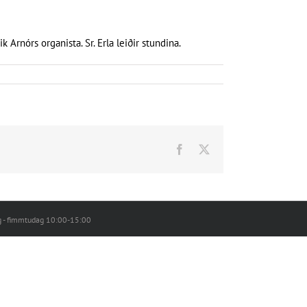
Arnórs organista. Sr. Erla leiðir stundina.
Facebook
X
g - fimmtudag 10:00-15:00