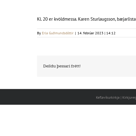
Kl. 20 er kvöldmessa. Karen Sturlaugsson, bæjarlistam
By
Erla Guðmundsdóttir
|
14. febrúar 2023 | 14:12
Deildu þessari frétt!
Keflavíkurkirkja | Kirkjuv