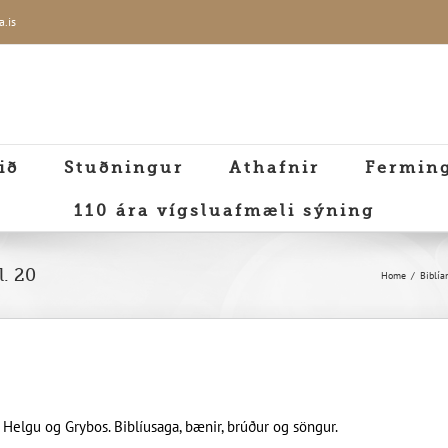
a.is
ið
Stuðningur
Athafnir
Fermin
110 ára vígsluafmæli sýning
. 20
Home
Biblía
Helgu og Grybos. Biblíusaga, bænir, brúður og söngur.