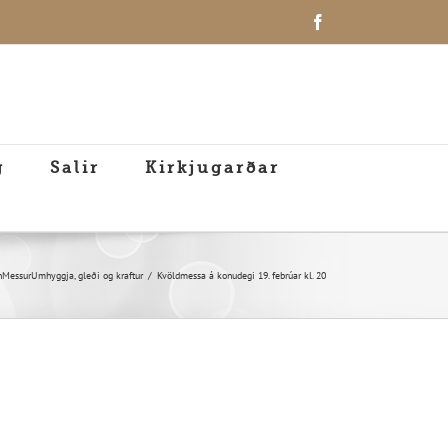
Facebook
g
Salir
Kirkjugarðar
n
Messur
Umhyggja, gleði og kraftur
Kvöldmessa á konudegi 19. febrúar kl. 20