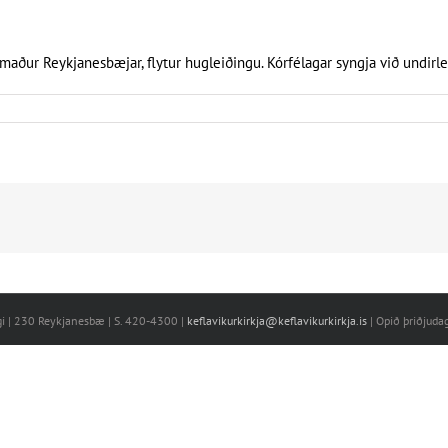
aður Reykjanesbæjar, flytur hugleiðingu. Kórfélagar syngja við undirleik 
egi | 230 Reykjanesbæ | S. 420-4300 |
keflavikurkirkja@keflavikurkirkja.is
| Opið þriðjuda