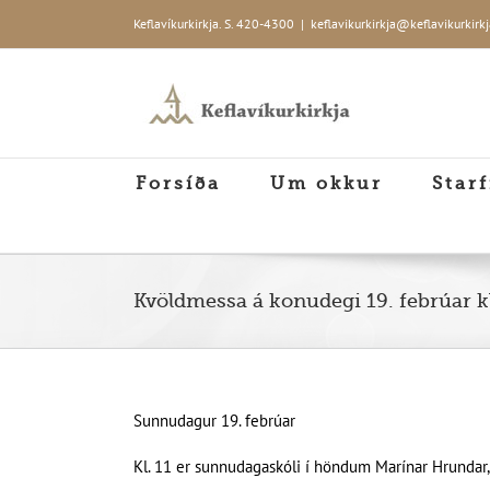
Skip
Keflavíkurkirkja. S. 420-4300
|
keflavikurkirkja@keflavikurkirkj
to
content
Forsíða
Um okkur
Starf
Kvöldmessa á konudegi 19. febrúar kl
Sunnudagur 19. febrúar
Kl. 11 er sunnudagaskóli í höndum Marínar Hrundar, 