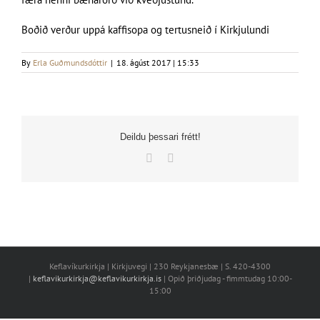
Boðið verður uppá kaffisopa og tertusneið í Kirkjulundi
By
Erla Guðmundsdóttir
|
18. ágúst 2017 | 15:33
Deildu þessari frétt!
Facebook
X
Keflavíkurkirkja | Kirkjuvegi | 230 Reykjanesbæ | S. 420-4300
|
keflavikurkirkja@keflavikurkirkja.is
| Opið þriðjudag - fimmtudag 10:00-
15:00