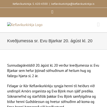
Skip
Keflavíkurkirkja. S. 420-4300
|
keflavikurkirkja@keflavikurkirkja.is
to
Facebook
content
Kveðjumessa sr. Evu Bjarkar 20. ágúst kl. 20
Sunnudagskvöldið 20. ágúst kl. 20 verður kveðjumessa sr. Evu
Bjarkar sem hefur þjónað söfnuðinum af heilum hug og
fallegu hjarta sl. 2 ár.
Félagar úr Kór Keflavíkurkirkju syngja henni til heiðurs við
undirspil Arnórs organista og Eva Björk mun sjálf predika.
Sóknarnefnd og starfsfólk þakkar Evu Björk samfylgdina og
biður henni Guðsblessun og hvetur söfnuðinn að koma og
færa henni bænarorð við kveðjustund.