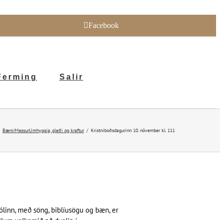
Facebook
Ferming
Salir
Bænir
Messur
Umhyggja, gleði og kraftur
Kristniboðsdagurinn 10. nóvember kl. 111
ólinn, með söng, biblíusögu og bæn, er