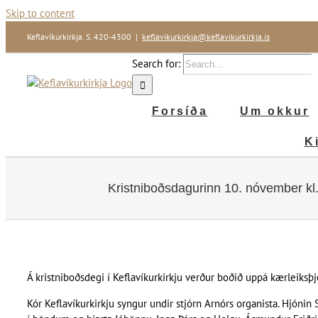
Skip to content
Keflavíkurkirkja. S. 420-4300
|
keflavikurkirkja@keflavikurkirkja.is
Search for:
Forsíða
Um okkur
K
Kristniboðsdagurinn 10. nóvember kl
Á kristniboðsdegi í Keflavíkurkirkju verður boðið uppá kærleiksþj
Kór Keflavíkurkirkju syngur undir stjórn Arnórs organista. Hjón