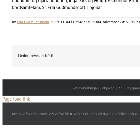
í höndum og hjarta Jóhönnu, Inga Þórs og Helgu. Ásmundur Friðri
borðsamfélagi. Sr, Erla Guðmundsdóttir þjónar.
By
Erla Guðmundsdóttir
|
2019-11-04T19:36:25+00:00
4. nóvember 2019 | 19:3
Deildu þessari frétt!
Keflavíkurkirkja | Kirkjuvegi | 230 Reykja
Page load link
Þetta vefsvæði notast við vafrakökur. Það er til þess að tryggja eðlilega vi