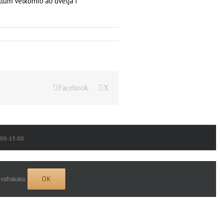
llum velkomið að dvelja í
Facebook
X
0:00-15:00
OK
 vafrakaka.