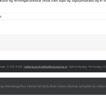
ksson og fermingarforeldrar reiða fram súpu og Sigurjónsbrauð og er ö
4
|
nesbæ | S. 420-4300 |
keflavikurkirkja@keflavikurkirkja.is
| Opið þriðjudag - fimmtudag 1
rkni og notendaupplifun. Með því að halda áfram notkun síðunnar, samþykkir þú notkun