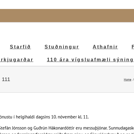
Starfið
Stuðningur
Athafnir
irkjugarðar
110 ára vígsluafmæli sýning
. 111
Home
ónustu í helgihaldi dagsins 10. nóvember kl. 11.
in Stefán Jónsson og Guðrún Hákonardóttir eru messuþjónar. Sunnudagask