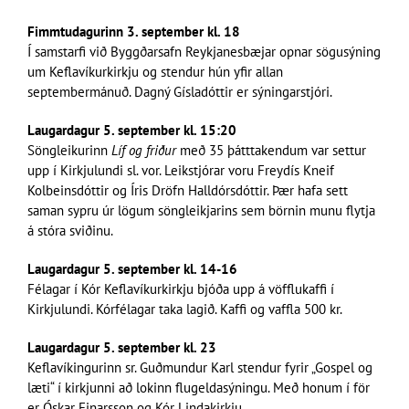
Fimmtudagurinn 3. september kl. 18
Í samstarfi við Byggðarsafn Reykjanesbæjar opnar sögusýning
um Keflavíkurkirkju og stendur hún yfir allan
septembermánuð. Dagný Gísladóttir er sýningarstjóri.
Laugardagur 5. september kl. 15:20
Söngleikurinn
Líf og friður
með 35 þátttakendum var settur
upp í Kirkjulundi sl. vor. Leikstjórar voru Freydís Kneif
Kolbeinsdóttir og Íris Dröfn Halldórsdóttir. Þær hafa sett
saman sypru úr lögum söngleikjarins sem börnin munu flytja
á stóra sviðinu.
Laugardagur 5. september kl. 14-16
Félagar í Kór Keflavíkurkirkju bjóða upp á vöfflukaffi í
Kirkjulundi. Kórfélagar taka lagið. Kaffi og vaffla 500 kr.
Laugardagur 5. september kl. 23
Keflavíkingurinn sr. Guðmundur Karl stendur fyrir „Gospel og
læti“ í kirkjunni að lokinn flugeldasýningu. Með honum í för
er Óskar Einarsson og Kór Lindakirkju.