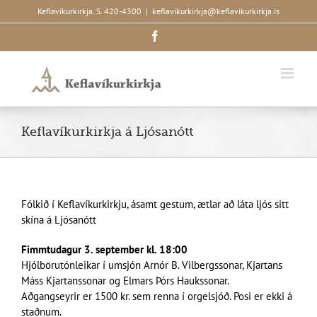
Skip
Keflavíkurkirkja. S. 420-4300
|
keflavikurkirkja@keflavikurkirkja.is
to
Facebook
content
Keflavíkurkirkja á Ljósanótt
Fólkið í Keflavíkurkirkju, ásamt gestum, ætlar að láta ljós sitt
skína á Ljósanótt
Fimmtudagur 3. september kl. 18:00
Hjólbörutónleikar í umsjón Arnór B. Vilbergssonar, Kjartans
Máss Kjartanssonar og Elmars Þórs Haukssonar.
Aðgangseyrir er 1500 kr. sem renna í orgelsjóð. Posi er ekki á
staðnum.