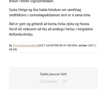
brauð í boðið Sigurjónsbakarí.
Systa, Helga og Ása halda höndum um samfélag
smáfólksins í sunnudagaskólanum sem er á sama tíma.
Það er gott og gefandi að koma, hvíla, njóta og hlusta.
Verið öll velkomin að hlú að andlegri heilsu í helgidómi
Keflavíkurkirkju.
By
Erla Guðmundsdóttir
|
2017-10-04T08:09:47+00:00
4. október 2017 |
08:09
|
Deildu þessari frétt!
Facebook
X