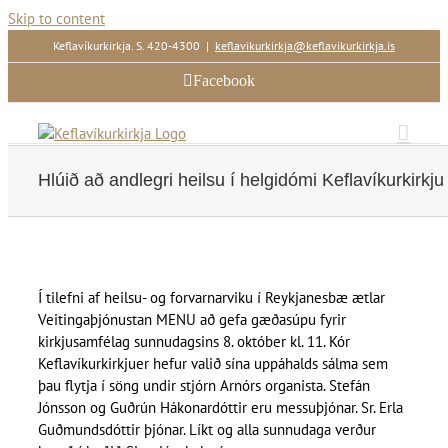
Skip to content
Keflavíkurkirkja. S. 420-4300
|
keflavikurkirkja@keflavikurkirkja.is
Facebook
Hlúið að andlegri heilsu í helgidómi Keflavíkurkirkju
Í tilefni af heilsu- og forvarnarviku í Reykjanesbæ ætlar
Veitingaþjónustan MENU að gefa gæðasúpu fyrir
kirkjusamfélag sunnudagsins 8. október kl. 11. Kór
Keflavíkurkirkjuer hefur valið sína uppáhalds sálma sem
þau flytja í söng undir stjórn Arnórs organista. Stefán
Jónsson og Guðrún Hákonardóttir eru messuþjónar. Sr. Erla
Guðmundsdóttir þjónar. Líkt og alla sunnudaga verður