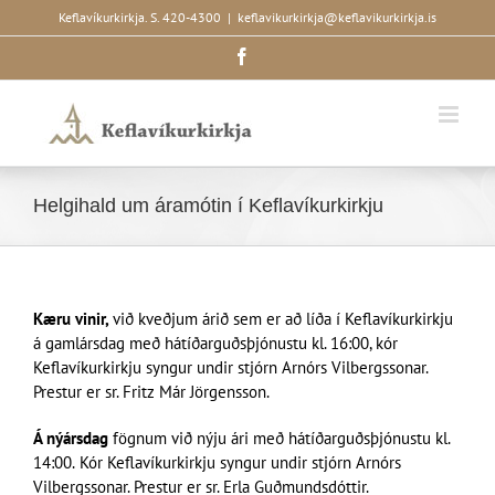
Skip
Keflavíkurkirkja. S. 420-4300
|
keflavikurkirkja@keflavikurkirkja.is
to
Facebook
content
Helgihald um áramótin í Keflavíkurkirkju
Kæru vinir,
við kveðjum árið sem er að líða í Keflavíkurkirkju
á gamlársdag með hátíðarguðsþjónustu kl. 16:00, kór
Keflavíkurkirkju syngur undir stjórn Arnórs Vilbergssonar.
Prestur er sr. Fritz Már Jörgensson.
Á nýársdag
fögnum við nýju ári með hátíðarguðsþjónustu kl.
14:00.
Kór Keflavíkurkirkju syngur undir stjórn Arnórs
Vilbergssonar. Prestur er sr. Erla Guðmundsdóttir.