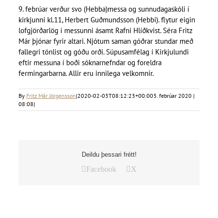
9. febrúar verður svo (Hebba)messa og sunnudagaskóli í
kirkjunni kl.11, Herbert Guðmundsson (Hebbi). flytur eigin
lofgjörðarlög í messunni ásamt Rafni Hlíðkvist. Séra Fritz
Már þjónar fyrir altari. Njótum saman góðrar stundar með
fallegri tónlist og góðu orði. Súpusamfélag í Kirkjulundi
eftir messuna í boði sóknarnefndar og foreldra
fermingarbarna. Allir eru innilega velkomnir.
By
Fritz Már Jörgensson
|
2020-02-03T08:12:23+00:00
3. febrúar 2020 |
08:08
|
Deildu þessari frétt!
Facebook
X