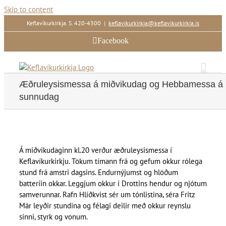
Skip to content
Keflavíkurkirkja. S. 420-4300
|
keflavikurkirkja@keflavikurkirkja.is
Facebook
Æðruleysismessa á miðvikudag og Hebbamessa á
sunnudag
Á miðvikudaginn kl.20 verður æðruleysismessa í
Keflavíkurkirkju. Tökum tímann frá og gefum okkur rólega
stund frá amstri dagsins. Endurnýjumst og hlöðum
batteríin okkar. Leggjum okkur í Drottins hendur og njótum
samverunnar. Rafn Hlíðkvist sér um tónlistina, séra Fritz
Már leyðir stundina og félagi deilir með okkur reynslu
sinni, styrk og vonum.