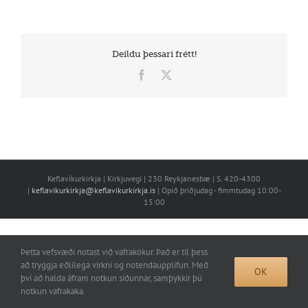
Deildu þessari frétt!
Facebook
X
Keflavíkurkirkja | Kirkjuvegi | 230 Reykjanesbæ | S. 420-4300
|
keflavikurkirkja@keflavikurkirkja.is
| Opið þriðjudag - fimmtudag 10:00-
15:00
Þetta vefsvæði notast við vafrakökur. Það er til þess
að tryggja eðlilega virkni og notendaupplifun. Með
OK
því að halda áfram notkun síðunnar, samþykkir þú
notkun vafrakaka.