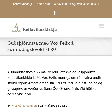
Skip
Keflavíkurkirkja. S. 420-4300
|
keflavikurkirkja@keflavikurkirkja.is
to
Facebook
content
Guðsþjónusta með Vox Felix á
sunnudagskvöld kl.20
Á sunnudagskvöld 27.maí, verður létt kvöldguðsþjónusta í
Keflavíkurkirkju kl.20. Vox Felix mun sjá um tónlistina undir
styrkri stjórn Arnórs organista. Sr.Fritz Már leiðir stundina og
gestaprestur verður sr.Díana Ósk Óskarsdóttir. Við hlökkum til
að sjá ykkur öll.
By
Fritz Már Jörgensson
|
25. maí 2018 | 08:52